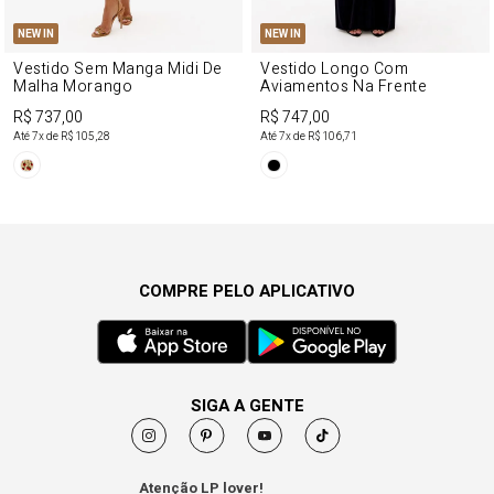
NEW IN
NEW IN
Vestido Sem Manga Midi De
Vestido Longo Com
Malha Morango
Aviamentos Na Frente
R$ 737,00
R$ 747,00
Até
7
x de
R$ 105,28
Até
7
x de
R$ 106,71
COMPRE PELO APLICATIVO
SIGA A GENTE
Atenção LP lover!