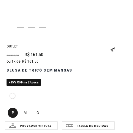
OUTLET
R$
161
,
50
R$
323
,
00
1
R$
161
,
50
BLUSA DE TRICÔ SEM MANGAS
+15% OFF na 2ª peça
P
M
G