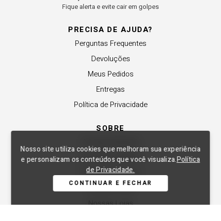
Fique alerta e evite cair em golpes
PRECISA DE AJUDA?
Perguntas Frequentes
Devoluções
Meus Pedidos
Entregas
Política de Privacidade
SOBRE
A Lança Perfume
Nosso site utiliza cookies que melhoram sua experiência
Revender a Marca
e personalizam os conteúdos que você visualiza.
Política
de Privacidade.
Trabalhe Conosco
CONTINUAR E FECHAR
Compre Local
Nossas Lojas