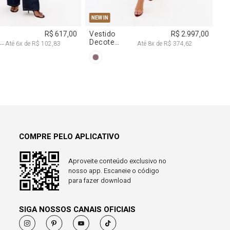
38
40
PP
P
M
G
NEW IN
R$ 617,00
Vestido
R$ 2.997,00
a
Decote
Até
6
x de
R$ 102,83
Até
8
x de
R$ 374,62
Degagê Com
Brilhos
COMPRE PELO APLICATIVO
Aproveite conteúdo exclusivo no
nosso app. Escaneie o código
para fazer download
SIGA NOSSOS CANAIS OFICIAIS