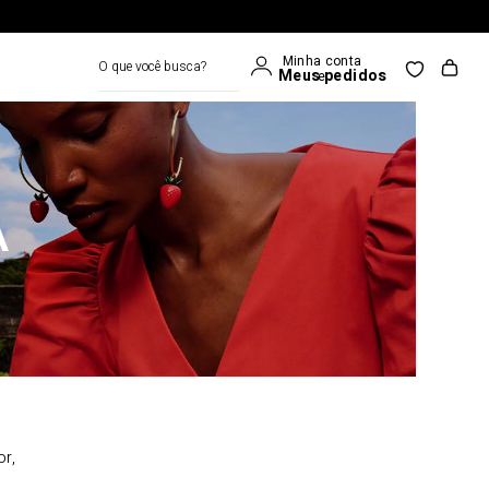
O que você busca?
A
or,