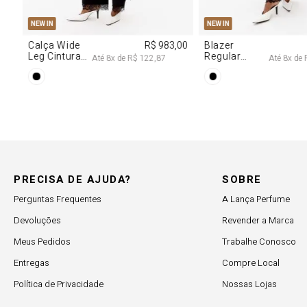
PP
P
M
G
PP
P
M
NEW IN
NEW IN
,00
Calça Wide
R$ 983,00
Blazer
Leg Cintura
Regular
Até
8
x de
R$ 122,87
Até
8
x de
Alta Com
Alongado
Renda
Com Renda
PRECISA DE AJUDA?
SOBRE
Perguntas Frequentes
A Lança Perfume
Devoluções
Revender a Marca
Meus Pedidos
Trabalhe Conosco
Entregas
Compre Local
Política de Privacidade
Nossas Lojas