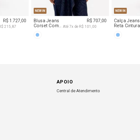
G
PP
P
M
G
34
36
NEW IN
NEW IN
R$ 1.727,00
Blusa Jeans
R$ 707,00
Calça Jeans
Corset Com
Reta Cintur
R$ 215,87
Até
7
x de
R$ 101,00
Cinto
Média
APOIO
Central de Atendimento