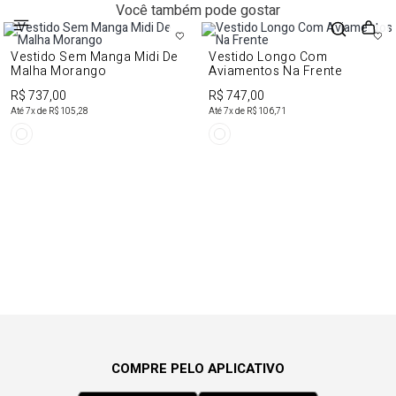
Você também pode gostar
Vestido Sem Manga Midi De
Vestido Longo Com
Malha Morango
Aviamentos Na Frente
R$ 737,00
R$ 747,00
Até
7
x de
R$ 105,28
Até
7
x de
R$ 106,71
COMPRE PELO APLICATIVO