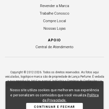
Revender a Marca
Trabalhe Conosco
Compre Local
Nossas Lojas
APOIO
Central de Atendimento
Copyright © 2012-2026. Todos os direitos reservados. As fotos aqui
veiculadas, logotipo e marca são de propriedade de Lança Perfume. É vedada
a sua reprodução, total ou parcial. Indústria e Comércio de Confecções La
Moda LTDA - CNPJ 79.653.119/0009-70 – Acesso estadual Rio Maina, nº
Nosso site utiliza cookies que melhoram sua experiência
1925 - Vila Macarini - Criciúma/SC.
e personalizam os conteúdos que você visualiza.
Política
de Privacidade.
CONTINUAR E FECHAR