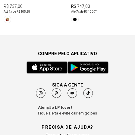
R$ 737,00
R$ 747,00
Até
7
x de
R$ 105,28
Até
7
x de
R$ 106,71
COMPRE PELO APLICATIVO
SIGA A GENTE
Atenção LP lover!
Fique alerta e evite cair em golpes
PRECISA DE AJUDA?