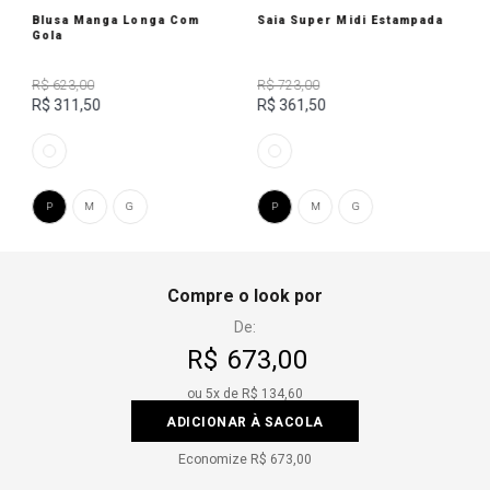
Blusa Manga Longa Com
Saia Super Midi Estampada
Gola
R$ 623,00
R$ 723,00
R$ 311,50
R$ 361,50
P
M
G
P
M
G
Compre o look por
De:
R$ 673,00
ou
5
x de
R$ 134,60
ADICIONAR À SACOLA
Economize
R$ 673,00