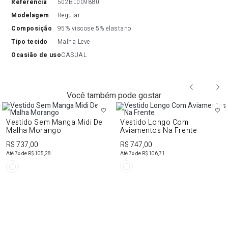
referência
502BL009880
modelagem
Regular
composição
95% viscose 5% elastano
tipo tecido
Malha Leve
ocasião de uso
CASUAL
Você também pode gostar
Vestido Sem Manga Midi De
Vestido Longo Com
Malha Morango
Aviamentos Na Frente
R$ 737,00
R$ 747,00
Até
7
x de
R$ 105,28
Até
7
x de
R$ 106,71