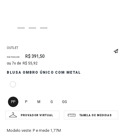
OUTLET
R$
391
,
50
R$
783
,
00
7
R$
55
,
92
BLUSA OMBRO ÚNICO COM METAL
PP
P
M
G
GG
Modelo veste:
P e mede 1,77M