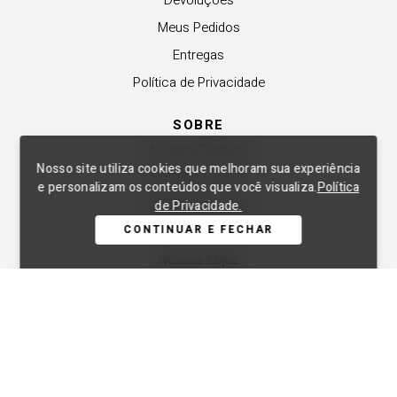
Devoluções
Meus Pedidos
Entregas
Política de Privacidade
SOBRE
A Lança Perfume
Nosso site utiliza cookies que melhoram sua experiência
Revender a Marca
e personalizam os conteúdos que você visualiza.
Política
Trabalhe Conosco
de Privacidade.
CONTINUAR E FECHAR
Compre Local
Nossas Lojas
APOIO
Central de Atendimento