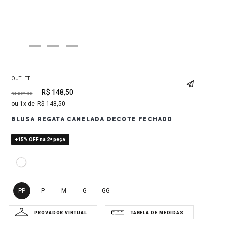
OUTLET
R$
148
,
50
R$
297
,
00
1
R$
148
,
50
BLUSA REGATA CANELADA DECOTE FECHADO
+15% OFF na 2ª peça
PP
P
M
G
GG