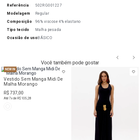
referência
502RG001227
modelagem
Regular
composição
96% viscose 4% elastano
tipo tecido
Malha pesada
ocasião de uso
BÁSICO
Você também pode gostar
NEW IN
Vestido Sem Manga Midi De
Malha Morango
R$ 737,00
Até
7
x de
R$ 105,28