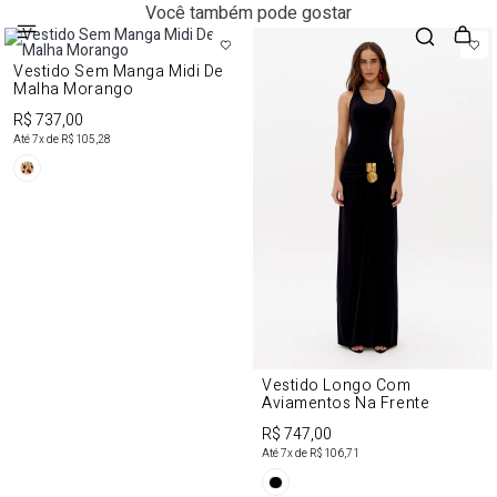
Você também pode gostar
Vestido Sem Manga Midi De
Malha Morango
R$ 737,00
Até
7
x de
R$ 105,28
Vestido Longo Com
Aviamentos Na Frente
R$ 747,00
Até
7
x de
R$ 106,71