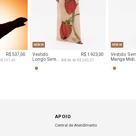
M
G
PP
P
NEW IN
NEW IN
R$ 537,00
Vestido
R$ 1.923,00
Vestido Se
Longo Sem
Manga Midi
R$ 107,40
Até
8
x de
R$ 240,37
Alças De
De Malha
Chiffon
Morango
Morango
APOIO
Central de Atendimento