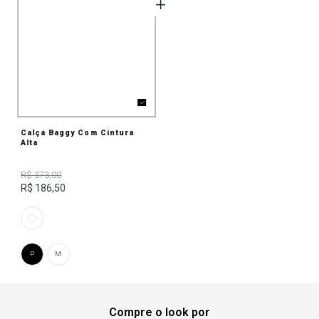
Calça Baggy Com Cintura
Alta
R$ 373,00
R$ 186,50
P
M
Compre o look por