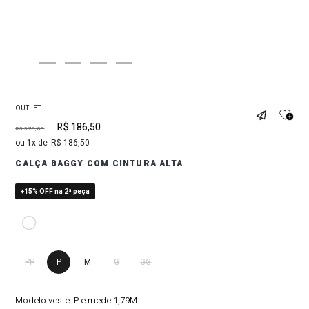
OUTLET
R$
186
,
50
R$
373
,
00
1
R$
186
,
50
CALÇA BAGGY COM CINTURA ALTA
+15% OFF na 2ª peça
PP
P
M
G
GG
Modelo veste:
P e mede 1,79M