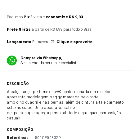
Pague no
Pix
à vista e
economize R$ 9,33
Frete Grátis
a partir de R$ 699 para todo o Brasil
Lançamento
Primavera 27.
Clique e aproveite.
Compre via Whatsapp,
Seja atendido por um especialista
DESCRIÇÃO DO PRODUTO
A calça lança perfume easy® confeccionada em moletom
apresenta modelagem baggy marcada pelo corte
amplo no quadril e nas pernas, além de cintura alta e caimento
solto no corpo. Uma aposta versátil e
despojada que agrega personalidade a qualquer composição
casual!
COMPOSIÇÃO
referência
502CF003329