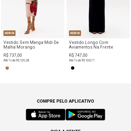
NEW IN
NEW IN
Vestido Sem Manga Midi De
Vestido Longo Com
Malha Morango
Aviamentos Na Frente
R$ 737,00
R$ 747,00
Até
7
x de
R$ 105,28
Até
7
x de
R$ 106,71
COMPRE PELO APLICATIVO