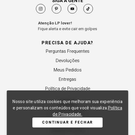
SIGA A GENTE
Atenção LP lover!
Fique alerta e evite cair em golpes
PRECISA DE AJUDA?
Perguntas Frequentes
Devoluções
Meus Pedidos
Entregas
Política de Privacidade
Nosso site utiliza cookies que melhoram sua experiência
SOBRE
e personalizam os conteúdos que você visualiza.
Política
A Lança Perfume
de Privacidade.
Revender a Marca
CONTINUAR E FECHAR
Trabalhe Conosco