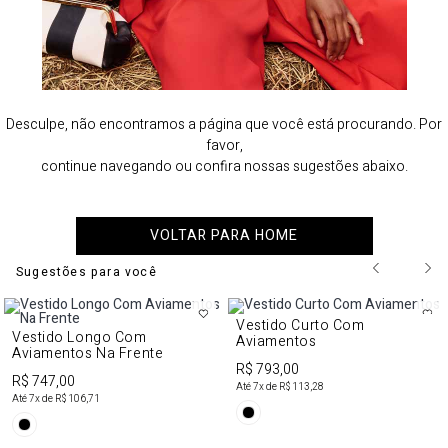
Desculpe, não encontramos a página que você está procurando. Por
favor,
continue navegando ou confira nossas sugestões abaixo.
VOLTAR PARA HOME
Sugestões para você
Vestido Curto Com
Vestido Longo Com
Aviamentos
Aviamentos Na Frente
R$ 793,00
R$ 747,00
Até
7
x de
R$ 113,28
Até
7
x de
R$ 106,71