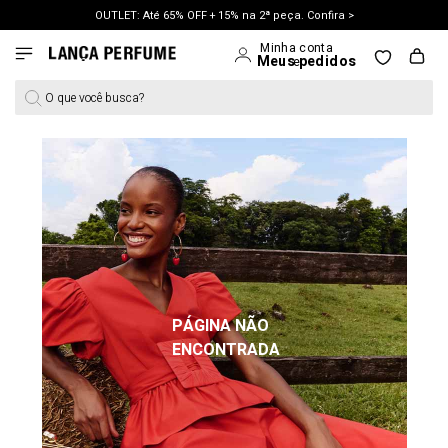
OUTLET: Até 65% OFF + 15% na 2ª peça. Confira >
LANÇAMENTO PRIMAVERA 27. Clique e aproveite.
O que você busca?
PÁGINA NÃO
ENCONTRADA