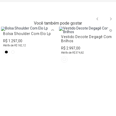
Você também pode gostar
Bolsa Shoulder Com Elo Lp
Vestido Decote Degagê Com
R$ 1.297,00
Brilhos
Até
8
x de
R$ 162,12
R$ 2.997,00
Até
8
x de
R$ 374,62