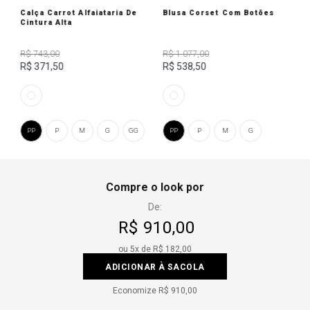
Calça Carrot Alfaiataria De
Blusa Corset Com Botões
Cintura Alta
R$ 743,00
R$ 1.077,00
R$ 371,50
R$ 538,50
PP
P
M
G
GG
PP
P
M
G
Compre o look por
De:
R$ 910,00
ou
5
x de
R$ 182,00
ADICIONAR À SACOLA
Economize
R$ 910,00