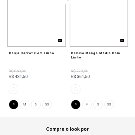
Calça Carrot Com Linho
Camisa Manga Média Com
Linho
R$ 863,00
R$ 723,00
R$ 431,50
R$ 361,50
P
M
G
GG
P
M
G
GG
Compre o look por