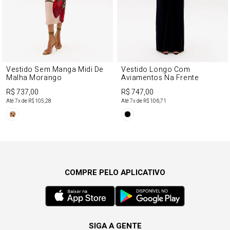
Vestido Sem Manga Midi De
Vestido Longo Com
Malha Morango
Aviamentos Na Frente
R$ 737,00
R$ 747,00
Até
7
x de
R$ 105,28
Até
7
x de
R$ 106,71
COMPRE PELO APLICATIVO
SIGA A GENTE