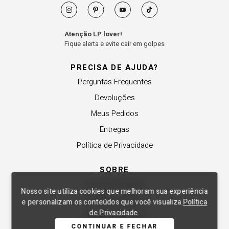
Atenção LP lover!
Fique alerta e evite cair em golpes
PRECISA DE AJUDA?
Perguntas Frequentes
Devoluções
Meus Pedidos
Entregas
Política de Privacidade
SOBRE
A Lança Perfume
Nosso site utiliza cookies que melhoram sua experiência
Revender a Marca
e personalizam os conteúdos que você visualiza.
Política
de Privacidade.
Trabalhe Conosco
CONTINUAR E FECHAR