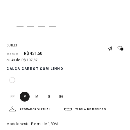
OUTLET
R$
431
,
50
R$
863
,
00
4
R$
107
,
87
CALÇA CARROT COM LINHO
PP
P
M
G
GG
Modelo veste:
P e mede 1,80M