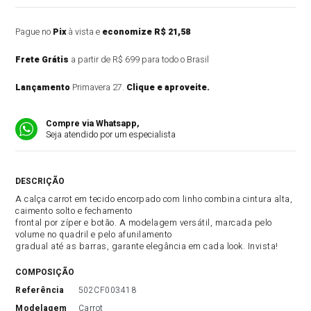
Pague no
Pix
à vista e
economize R$ 21,58
Frete Grátis
a partir de R$ 699 para todo o Brasil
Lançamento
Primavera 27.
Clique e aproveite.
Compre via Whatsapp,
Seja atendido por um especialista
DESCRIÇÃO DO PRODUTO
A calça carrot em tecido encorpado com linho combina cintura alta,
caimento solto e fechamento
frontal por zíper e botão. A modelagem versátil, marcada pelo
volume no quadril e pelo afunilamento
gradual até as barras, garante elegância em cada look. Invista!
COMPOSIÇÃO
referência
502CF003418
modelagem
Carrot