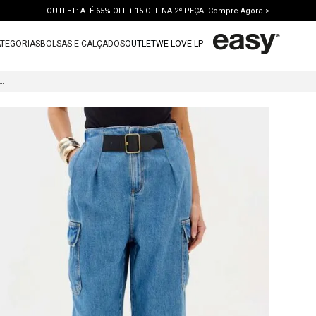
OUTLET: ATÉ 65% OFF + 15 OFF NA 2ª PEÇA. Compre Agora >
TEGORIAS
BOLSAS E CALÇADOS
OUTLET
WE LOVE LP
TERMOS MAIS BUSCADOS
 CARROT JEANS COM CINTURA ALTA
1
º
vestido
2
º
bolsa
3
º
calca jeans
4
º
blusa
5
º
calca
6
º
vestido curto
7
º
bota
8
º
tenis
9
º
t shirt
10
º
saia