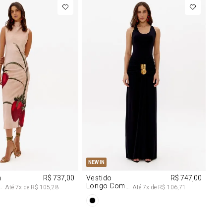
M
G
PP
P
M
G
NEW IN
m
R$ 737,00
Vestido
R$ 747,00
Longo Com
Até
7
x de
R$ 105,28
Até
7
x de
R$ 106,71
Aviamentos
Na Frente