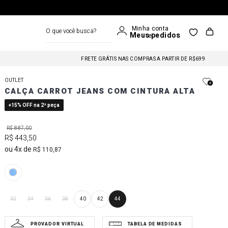
O que você busca?
FRETE GRÁTIS NAS COMPRAS A PARTIR DE R$699
FRETE GRÁTIS NAS COMPRAS A PARTIR DE R$699
OUTLET
CALÇA CARROT JEANS COM CINTURA ALTA
FRETE GRÁTIS NAS COMPRAS A PARTIR DE R$699
+15% OFF na 2ª peça
R$
887
,
00
R$
443
,
50
4
R$
110
,
87
32
34
36
38
40
42
44