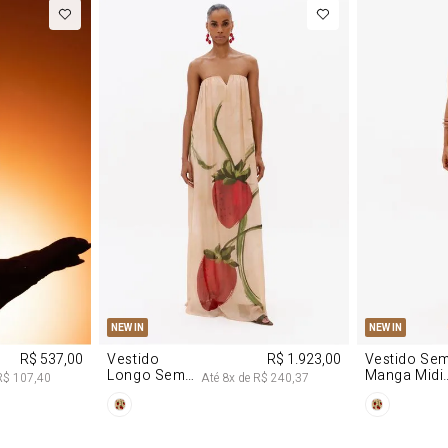
P
M
G
PP
P
NEW IN
NEW IN
R$ 537,00
Vestido
R$ 1.923,00
Vestido Se
Longo Sem
Manga Midi
R$ 107,40
Até
8
x de
R$ 240,37
Alças De
De Malha
Chiffon
Morango
Morango