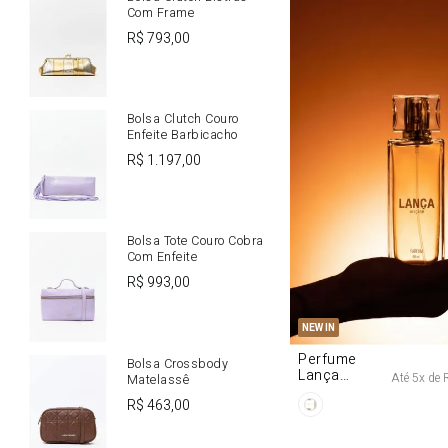
Com Frame
R$
793
,
00
Bolsa Clutch Couro
Enfeite Barbicacho
R$
1
.
197
,
00
Bolsa Tote Couro Cobra
Com Enfeite
R$
993
,
00
U
NEW IN
Perfume
Bolsa Crossbody
Lança
Até
5
x de
Matelassê
Origine 50ml
R$
463
,
00