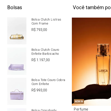
Bolsas
Você também po
Bolsa Clutch Listras
Com Frame
R$
793
,
00
Bolsa Clutch Couro
Enfeite Barbicacho
R$
1
.
197
,
00
Bolsa Tote Couro Cobra
Com Enfeite
R$
993
,
00
U
NEW IN
Perfume
Bolsa Crossbody