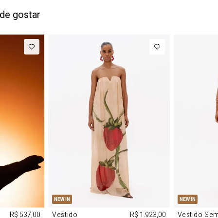
de gostar
M
G
PP
P
NEW IN
NEW IN
R$ 537,00
Vestido
R$ 1.923,00
Vestido Se