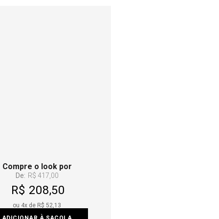
Compre o look por
De:
R$ 417,00
R$ 208,50
ou
4
x de
R$ 52,13
ADICIONAR À SACOLA