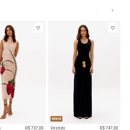
M
G
PP
P
M
G
NEW IN
m
R$ 737,00
Vestido
R$ 747,00