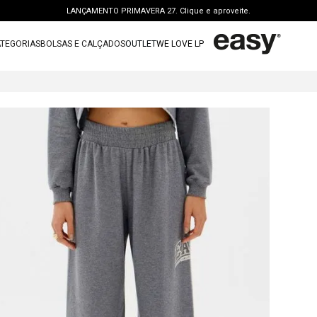
LANÇAMENTO PRIMAVERA 27. Clique e aproveite.
PERSONAL SHOPPER | garanta benefícios exclusivos. CONSULTAR >
TEGORIAS
BOLSAS E CALÇADOS
OUTLET
WE LOVE LP
FRETE GRÁTIS | a partir de R$ 699. APROVEITAR >
TERMOS MAIS BUSCADOS
OUTLET: ATÉ 65% OFF + 15 OFF NA 2ª PEÇA. Compre Agora >
1
º
vestido
LANÇAMENTO PRIMAVERA 27. Clique e aproveite.
2
º
bolsa
3
º
calca jeans
4
º
blusa
5
º
calca
6
º
vestido curto
7
º
bota
8
º
t shirt
9
º
regata
10
º
tenis