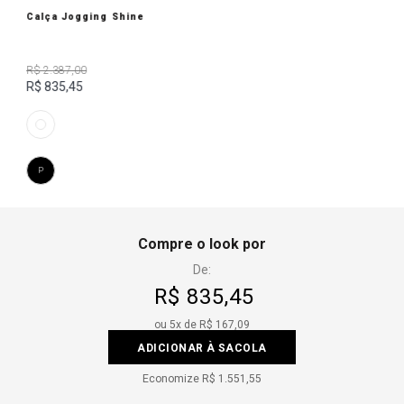
Calça Jogging Shine
R$ 2.387,00
R$ 835,45
P
Compre o look por
De:
R$ 835,45
ou
5
x de
R$ 167,09
ADICIONAR À SACOLA
Economize
R$ 1.551,55