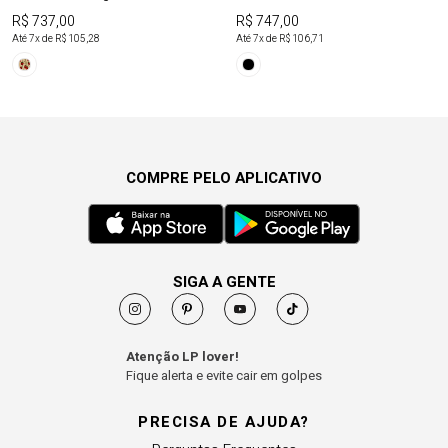
R$ 737,00
R$ 747,00
Até
7
x de
R$ 105,28
Até
7
x de
R$ 106,71
COMPRE PELO APLICATIVO
SIGA A GENTE
Atenção LP lover!
Fique alerta e evite cair em golpes
PRECISA DE AJUDA?