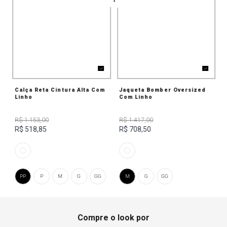
Calça Reta Cintura Alta Com
Jaqueta Bomber Oversized
Linho
Com Linho
R$ 1.153,00
R$ 1.417,00
R$ 518,85
R$ 708,50
PP
P
M
G
GG
M
G
GG
Compre o look por