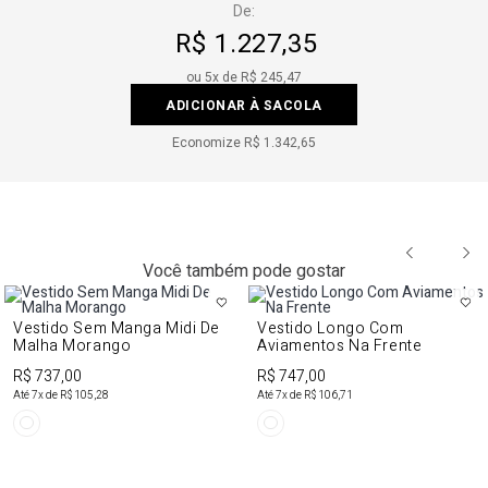
De:
R$ 1.227,35
ou
5
x de
R$ 245,47
ADICIONAR À SACOLA
Economize
R$ 1.342,65
Você também pode gostar
Vestido Sem Manga Midi De
Vestido Longo Com
Malha Morango
Aviamentos Na Frente
R$ 737,00
R$ 747,00
Até
7
x de
R$ 105,28
Até
7
x de
R$ 106,71