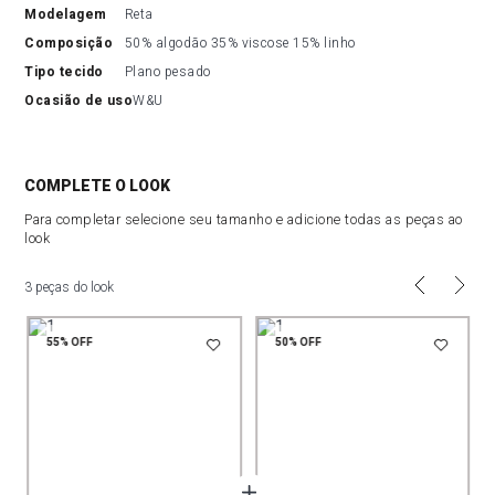
modelagem
Reta
composição
50% algodão 35% viscose 15% linho
tipo tecido
Plano pesado
ocasião de uso
W&U
COMPLETE O LOOK
Para completar selecione seu tamanho e adicione todas as peças ao
look
3 peças do look
55%
OFF
50%
OFF