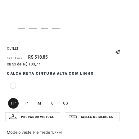
OUTLET
R$
518
,
85
R$
1
.
153
,
00
5
R$
103
,
77
CALÇA RETA CINTURA ALTA COM LINHO
PP
P
M
G
GG
Modelo veste:
P e mede 1,77M