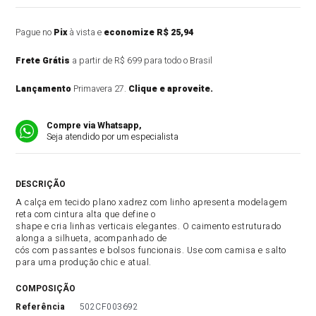
Pague no
Pix
à vista e
economize R$ 25,94
Frete Grátis
a partir de R$ 699 para todo o Brasil
Lançamento
Primavera 27.
Clique e aproveite.
Compre via Whatsapp,
Seja atendido por um especialista
DESCRIÇÃO DO PRODUTO
A calça em tecido plano xadrez com linho apresenta modelagem
reta com cintura alta que define o
shape e cria linhas verticais elegantes. O caimento estruturado
alonga a silhueta, acompanhado de
cós com passantes e bolsos funcionais. Use com camisa e salto
para uma produção chic e atual.
COMPOSIÇÃO
referência
502CF003692