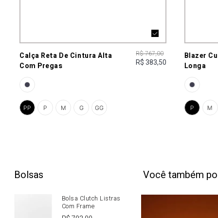
R$ 767,00
Calça Reta De Cintura Alta
Blazer C
R$ 383,50
Com Pregas
Longa
PP
P
M
G
GG
P
M
Bolsas
Você também po
Bolsa Clutch Listras
Com Frame