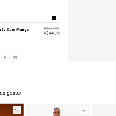
R$ 897,00
urto Com Manga
R$ 448,50
G
GG
de gostar