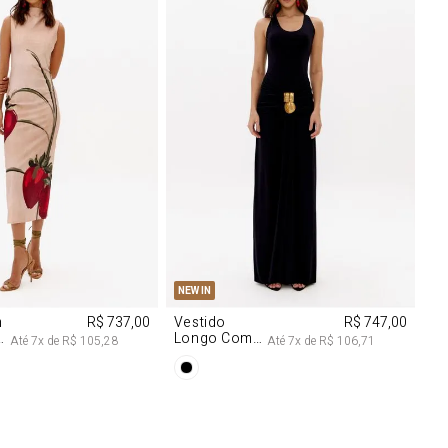
M
G
PP
P
M
G
NEW IN
m
R$ 737,00
Vestido
R$ 747,00
Longo Com
Até
7
x de
R$ 105,28
Até
7
x de
R$ 106,71
Aviamentos
Na Frente