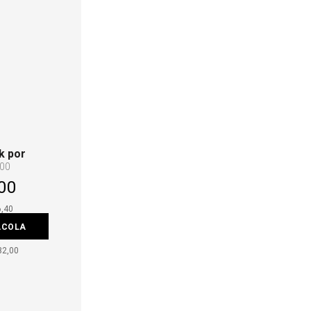
k por
,00
00
6,40
ACOLA
32,00