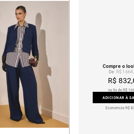
Compre o loo
De:
R$ 1.664
R$ 832,
ou
5
x de
R$ 16
ADICIONAR À S
Economize
R$ 8