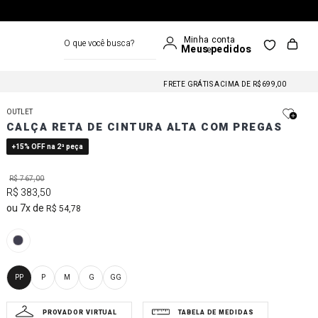
O que você busca?
FRETE GRÁTIS NAS COMPRAS A PARTIR DE R$699
FRETE GRÁTIS ACIMA DE R$699,00
FRETE GRÁTIS NAS COMPRAS A PARTIR DE R$699
OUTLET
FRETE GRÁTIS ACIMA DE R$699,00
CALÇA RETA DE CINTURA ALTA COM PREGAS
FRETE GRÁTIS NAS COMPRAS A PARTIR DE R$699
+15% OFF na 2ª peça
R$
767
,
00
R$
383
,
50
7
R$
54
,
78
PP
P
M
G
GG