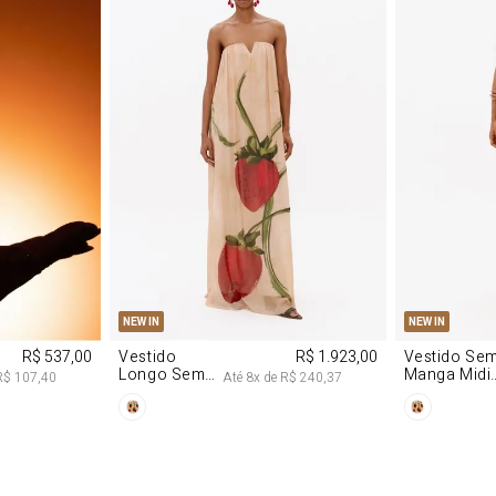
M
G
PP
P
NEW IN
NEW IN
R$ 537,00
Vestido
R$ 1.923,00
Vestido Se
Longo Sem
Manga Midi
R$ 107,40
Até
8
x de
R$ 240,37
Alças De
De Malha
Chiffon
Morango
Morango