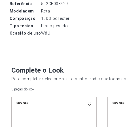
referência
502CF003429
modelagem
Reta
composição
100% poliéster
tipo tecido
Plano pesado
ocasião de uso
W&U
Complete o Look
Para completar selecione seu tamanho e adicione todas as
3 peças do look
50%
OFF
50%
OFF