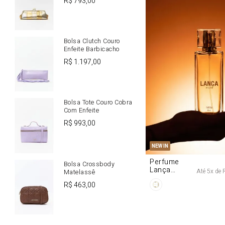
R$
793
,
00
Bolsa Clutch Couro
Enfeite Barbicacho
R$
1
.
197
,
00
Bolsa Tote Couro Cobra
Com Enfeite
R$
993
,
00
U
NEW IN
Perfume
Bolsa Crossbody
Lança
Até
5
x de
Matelassê
Origine 50ml
R$
463
,
00