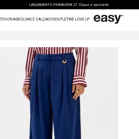
LANÇAMENTO PRIMAVERA 27. Clique e aproveite.
PERSONAL SHOPPER | garanta benefícios exclusivos. CONSULTAR >
TEGORIAS
BOLSAS E CALÇADOS
OUTLET
WE LOVE LP
FRETE GRÁTIS | a partir de R$ 699. APROVEITAR >
TERMOS MAIS BUSCADOS
OUTLET: ATÉ 65% OFF + 15 OFF NA 2ª PEÇA. Compre Agora >
COM PREGAS
1
º
vestido
LANÇAMENTO PRIMAVERA 27. Clique e aproveite.
2
º
bolsa
3
º
calca jeans
4
º
blusa
5
º
calca
6
º
bota
7
º
vestido curto
8
º
tenis
9
º
t shirt
10
º
saia