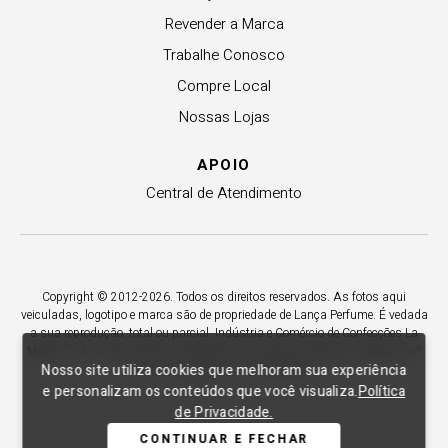
Revender a Marca
Trabalhe Conosco
Compre Local
Nossas Lojas
APOIO
Central de Atendimento
Copyright © 2012-2026. Todos os direitos reservados. As fotos aqui
veiculadas, logotipo e marca são de propriedade de Lança Perfume. É vedada
a sua reprodução, total ou parcial. Indústria e Comércio de Confecções La
Moda LTDA - CNPJ 79.653.119/0009-70 – Acesso estadual Rio Maina, nº
Nosso site utiliza cookies que melhoram sua experiência
1925 - Vila Macarini - Criciúma/SC.
e personalizam os conteúdos que você visualiza.
Política
de Privacidade.
CONTINUAR E FECHAR