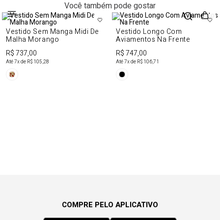
Você também pode gostar
Vestido Sem Manga Midi De
Vestido Longo Com
Malha Morango
Aviamentos Na Frente
R$ 737,00
R$ 747,00
Até
7
x de
R$ 105,28
Até
7
x de
R$ 106,71
COMPRE PELO APLICATIVO