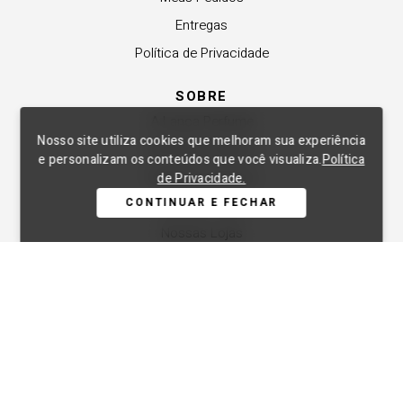
Entregas
Política de Privacidade
SOBRE
A Lança Perfume
Nosso site utiliza cookies que melhoram sua experiência
Revender a Marca
e personalizam os conteúdos que você visualiza.
Política
Trabalhe Conosco
de Privacidade.
CONTINUAR E FECHAR
Compre Local
Nossas Lojas
APOIO
Central de Atendimento
Copyright © 2012-2026. Todos os direitos reservados. As fotos aqui