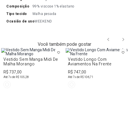
composição
99% viscose 1% elastano
tipo tecido
Malha pesada
ocasião de uso
WEEKEND
Você também pode gostar
Vestido Sem Manga Midi De
Vestido Longo Com
Malha Morango
Aviamentos Na Frente
R$ 737,00
R$ 747,00
Até
7
x de
R$ 105,28
Até
7
x de
R$ 106,71