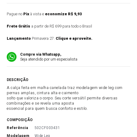
Pague no
Pix
à vista e
economize R$ 9,93
Frete Grátis
a partir de R$ 699 para todo o Brasil
Lançamento
Primavera 27.
Clique e aproveite.
Compre via Whatsapp,
Seja atendido por um especialista
DESCRIÇÃO DO PRODUTO
A calça feita em malha canelada traz modelagem wide leg com
pernas amplas, cintura alta e caimento
solto que valoriza o corpo. Seu corte versátil permite diversas
combinações e se revela uma aposta
essencial para quem busca conforto e estilo.
COMPOSIÇÃO
referência
502CF003431
modelagem
Wide Leg