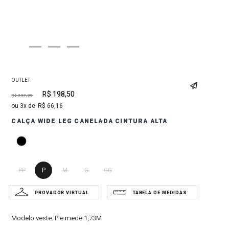
OUTLET
R$
198
,
50
R$
397
,
00
3
R$
66
,
16
CALÇA WIDE LEG CANELADA CINTURA ALTA
PP
P
M
G
GG
Modelo veste:
P e mede 1,73M