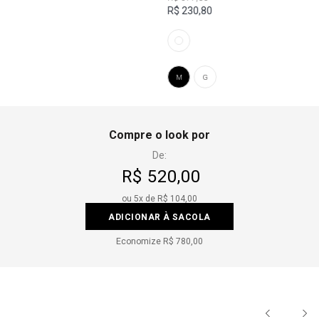
R$ 230,80
M
G
Compre o look por
De:
R$ 520,00
ou
5
x de
R$ 104,00
ADICIONAR À SACOLA
Economize
R$ 780,00