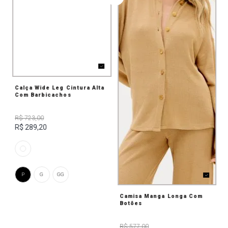
Calça Wide Leg Cintura Alta
Com Barbicachos
R$ 723,00
R$ 289,20
P
G
GG
Camisa Manga Longa Com
Botões
R$ 577,00