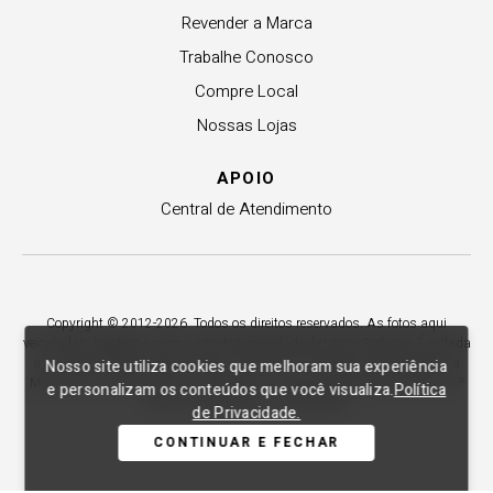
Revender a Marca
Trabalhe Conosco
Compre Local
Nossas Lojas
APOIO
Central de Atendimento
Copyright © 2012-2026. Todos os direitos reservados. As fotos aqui
veiculadas, logotipo e marca são de propriedade de Lança Perfume. É vedada
a sua reprodução, total ou parcial. Indústria e Comércio de Confecções La
Nosso site utiliza cookies que melhoram sua experiência
Moda LTDA - CNPJ 79.653.119/0009-70 – Acesso estadual Rio Maina, nº
e personalizam os conteúdos que você visualiza.
Política
1925 - Vila Macarini - Criciúma/SC.
de Privacidade.
CONTINUAR E FECHAR