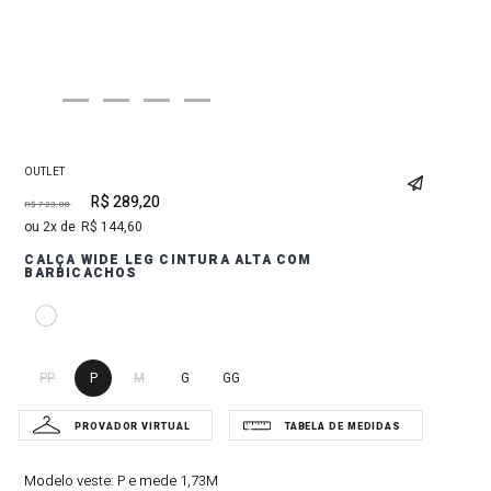
OUTLET
R$
289
,
20
R$
723
,
00
2
R$
144
,
60
CALÇA WIDE LEG CINTURA ALTA COM
BARBICACHOS
PP
P
M
G
GG
Modelo veste:
P e mede 1,73M