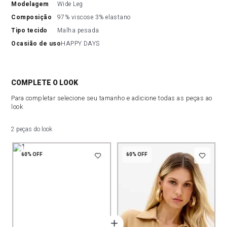
modelagem
Wide Leg
composição
97% viscose 3% elastano
tipo tecido
Malha pesada
ocasião de uso
HAPPY DAYS
COMPLETE O LOOK
Para completar selecione seu tamanho e adicione todas as peças ao
look
2 peças do look
60%
OFF
60%
OFF