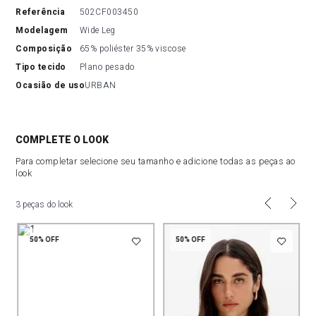
referência
502CF003450
modelagem
Wide Leg
composição
65% poliéster 35% viscose
tipo tecido
Plano pesado
ocasião de uso
URBAN
COMPLETE O LOOK
Para completar selecione seu tamanho e adicione todas as peças ao
look
3 peças do look
50%
OFF
50%
OFF