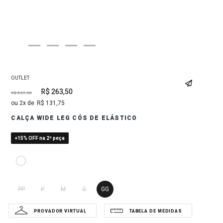
OUTLET
R$
263
,
50
R$
527
,
00
2
R$
131
,
75
CALÇA WIDE LEG CÓS DE ELÁSTICO
+15% OFF na 2ª peça
PP
P
M
G
GG