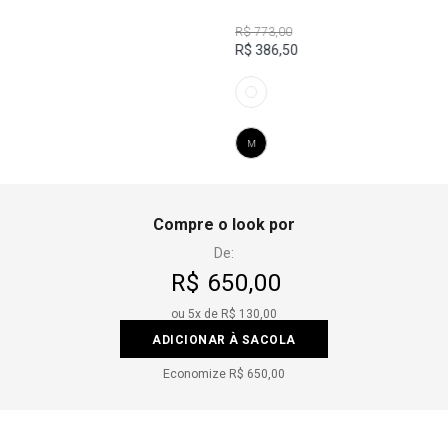
R$ 773,00
R$ 386,50
M
Compre o look por
De:
R$ 650,00
ou
5
x de
R$ 130,00
ADICIONAR À SACOLA
Economize
R$ 650,00