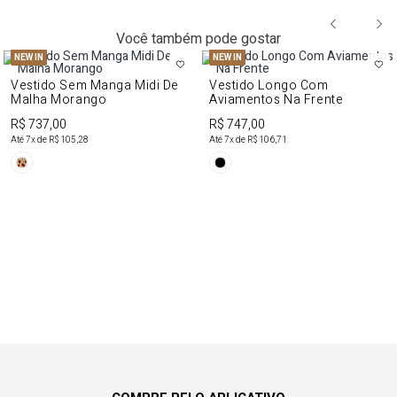
Você também pode gostar
NEW IN
NEW IN
Vestido Sem Manga Midi De
Vestido Longo Com
Malha Morango
Aviamentos Na Frente
R$ 737,00
R$ 747,00
Até
7
x de
R$ 105,28
Até
7
x de
R$ 106,71