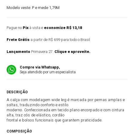
Modelo veste:
P e mede 1,79M
Pague no
Pix
à vista e
economize R$ 13,18
Frete Grátis
a partir de R$ 699 para todo o Brasil
Lançamento
Primavera 27.
Clique e aproveite.
Compre via Whatsapp,
Seja atendido por um especialista
DESCRIÇÃO DO PRODUTO
A calça com modelagem wide leg é marcada por pernas amplas e
soltas, traduzindo conforto e estilo
moderno. Confeccionada em tecido plano encorpado e com cintura
alta, traz cós de elástico, cordão
frontal e bolsos funcionais que garantem praticidade.
COMPOSIÇÃO