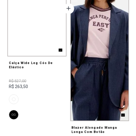
Calça Wide Leg Cós De
Elástico
R$ 527,00
R$ 263,50
GG
Blazer Alongado Manga
Longa Com Botão