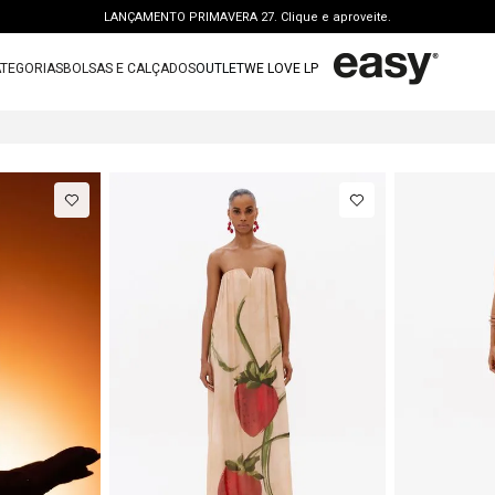
LANÇAMENTO PRIMAVERA 27. Clique e aproveite.
PERSONAL SHOPPER | garanta benefícios exclusivos. CONSULTAR >
TEGORIAS
BOLSAS E CALÇADOS
OUTLET
WE LOVE LP
FRETE GRÁTIS | a partir de R$ 699. APROVEITAR >
TERMOS MAIS BUSCADOS
OUTLET: ATÉ 65% OFF + 15 OFF NA 2ª PEÇA. Compre Agora >
de gostar
1
º
vestido
LANÇAMENTO PRIMAVERA 27. Clique e aproveite.
2
º
bolsa
3
º
calca jeans
4
º
blusa
5
º
calca
6
º
vestido curto
7
º
bota
8
º
tenis
9
º
t shirt
10
º
saia