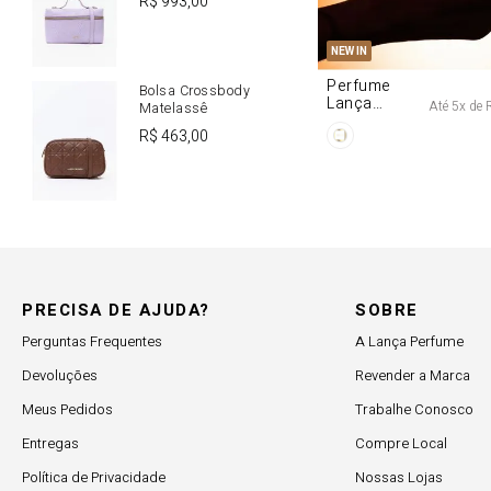
R$
993
,
00
U
NEW IN
Perfume
Bolsa Crossbody
Lança
Até
5
x de
Matelassê
Origine 50ml
R$
463
,
00
PRECISA DE AJUDA?
SOBRE
Perguntas Frequentes
A Lança Perfume
Devoluções
Revender a Marca
Meus Pedidos
Trabalhe Conosco
Entregas
Compre Local
Política de Privacidade
Nossas Lojas