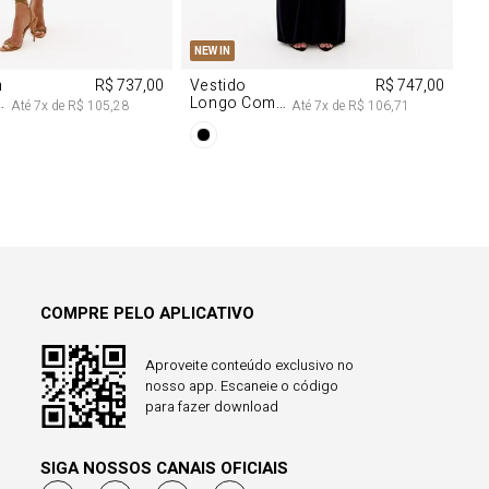
M
G
PP
P
M
G
NEW IN
m
R$ 737,00
Vestido
R$ 747,00
Longo Com
Até
7
x de
R$ 105,28
Até
7
x de
R$ 106,71
Aviamentos
Na Frente
COMPRE PELO APLICATIVO
Aproveite conteúdo exclusivo no
nosso app. Escaneie o código
para fazer download
SIGA NOSSOS CANAIS OFICIAIS