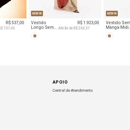
P
M
G
PP
P
NEW IN
NEW IN
R$ 537,00
Vestido
R$ 1.923,00
Vestido Se
Longo Sem
Manga Midi
R$ 107,40
Até
8
x de
R$ 240,37
Alças De
De Malha
Chiffon
Morango
Morango
APOIO
Central de Atendimento