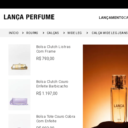
LANÇAMENTO
CA
Bolsas
Você também po
ROUPAS
CALÇAS
WIDE LEG
CALÇA WIDE LEG JEANS
Bolsa Clutch Listras
Com Frame
R$
793
,
00
Bolsa Clutch Couro
Enfeite Barbicacho
R$
1
.
197
,
00
Bolsa Tote Couro Cobra
Com Enfeite