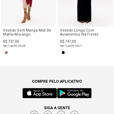
Vestido Sem Manga Midi De
Vestido Longo Com
Malha Morango
Aviamentos Na Frente
R$ 737,00
R$ 747,00
Até
7
x de
R$ 105,28
Até
7
x de
R$ 106,71
COMPRE PELO APLICATIVO
SIGA A GENTE