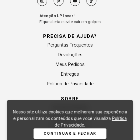
Atenção LP lover!
Fique alerta e evite cair em golpes
PRECISA DE AJUDA?
Perguntas Frequentes
Devoluções
Meus Pedidos
Entregas
Política de Privacidade
SOBRE
A Lança Perfume
Nosso site utiliza cookies que melhoram sua experiência
Revender a Marca
e personalizam os conteúdos que você visualiza.
Política
de Privacidade.
Trabalhe Conosco
CONTINUAR E FECHAR
Compre Local