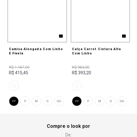
Camisa Alongada Com Linho
Calça Carrot Cintura Alta
E Fivela
Com Linho
R$ 1.187,00
R$ 983,00
R$ 415,45
R$ 393,20
PP
P
M
G
GG
PP
P
M
G
GG
Compre o look por
De: