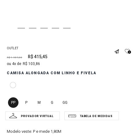
OUTLET
R$
415
,
45
R$
1
.
187
,
00
4
R$
103
,
86
CAMISA ALONGADA COM LINHO E FIVELA
PP
P
M
G
GG
Modelo veste:
P e mede 1,80M