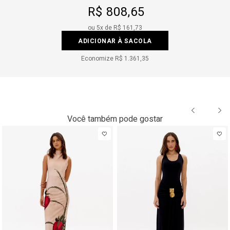
R$ 808,65
ou
5
x de
R$ 161,73
ADICIONAR À SACOLA
Economize
R$ 1.361,35
Você também pode gostar