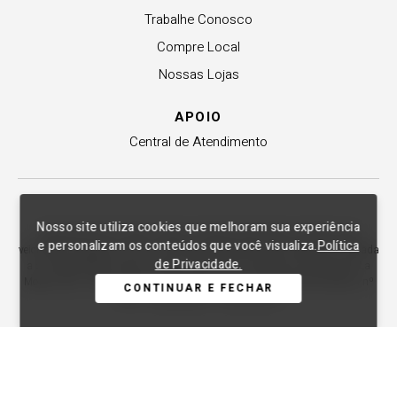
Trabalhe Conosco
Compre Local
Nossas Lojas
APOIO
Central de Atendimento
Nosso site utiliza cookies que melhoram sua experiência
Copyright © 2012-2026. Todos os direitos reservados. As fotos aqui
e personalizam os conteúdos que você visualiza.
Política
veiculadas, logotipo e marca são de propriedade de Lança Perfume. É vedada
de Privacidade.
a sua reprodução, total ou parcial. Indústria e Comércio de Confecções La
Moda LTDA - CNPJ 79.653.119/0009-70 – Acesso estadual Rio Maina, nº
CONTINUAR E FECHAR
1925 - Vila Macarini - Criciúma/SC.