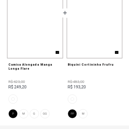
Camisa Alongada Manga
Biquíni Cortininha Frufru
Longa Flare
R$ 623,00
R$ 483,00
R$ 249,20
R$ 193,20
P
M
G
GG
PP
M