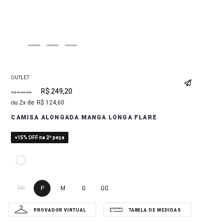
OUTLET
R$
249
,
20
R$
623
,
00
2
R$
124
,
60
CAMISA ALONGADA MANGA LONGA FLARE
+15% OFF na 2ª peça
PP
P
M
G
GG