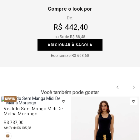
Compre o look por
De:
R$ 442,40
ou
5
x de
R$ 88,48
ADICIONAR À SACOLA
Economize
R$ 663,60
Você também pode gostar
NEW IN
Vestido Sem Manga Midi De
Malha Morango
R$ 737,00
Até
7
x de
R$ 105,28