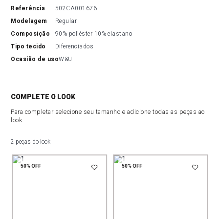
referência
502CA001676
modelagem
Regular
composição
90% poliéster 10% elastano
tipo tecido
Diferenciados
ocasião de uso
W&U
COMPLETE O LOOK
Para completar selecione seu tamanho e adicione todas as peças ao
look
2 peças do look
50%
OFF
50%
OFF