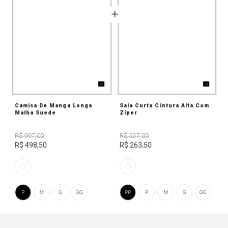
Camisa De Manga Longa
Saia Curta Cintura Alta Com
Malha Suede
Zíper
R$ 997,00
R$ 527,00
R$ 498,50
R$ 263,50
P
M
G
GG
PP
P
M
G
GG