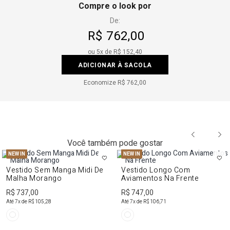
Compre o look por
De:
R$ 762,00
ou
5
x de
R$ 152,40
ADICIONAR À SACOLA
Economize
R$ 762,00
Você também pode gostar
NEW IN
NEW IN
Vestido Sem Manga Midi De
Vestido Longo Com
Malha Morango
Aviamentos Na Frente
R$ 737,00
R$ 747,00
Até
7
x de
R$ 105,28
Até
7
x de
R$ 106,71