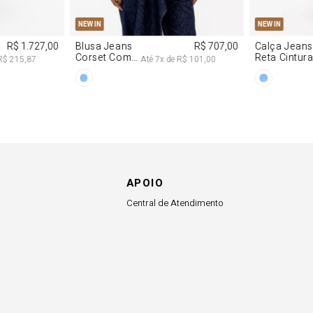
G
PP
P
M
G
34
36
NEW IN
NEW IN
R$ 1.727,00
Blusa Jeans
R$ 707,00
Calça Jeans
Corset Com
Reta Cintur
R$ 215,87
Até
7
x de
R$ 101,00
Cinto
Média
APOIO
Central de Atendimento