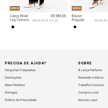
PP
P
M
G
PP
P
M
NEW IN
NEW IN
,00
Calça Wide
R$ 983,00
Blazer
Leg Cintura
Regular
Até
8
x de
R$ 122,87
Até
8
x de
Alta Com
Alongado
Renda
Com Renda
PRECISA DE AJUDA?
SOBRE
Perguntas Frequentes
A Lança Perfume
Devoluções
Revender a Marca
Meus Pedidos
Trabalhe Conosco
Entregas
Compre Local
Política de Privacidade
Nossas Lojas