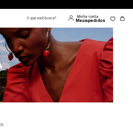
O que você busca?
A
or,