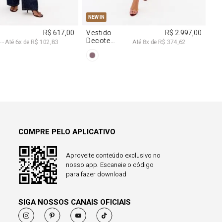
38
40
PP
P
M
G
NEW IN
R$ 617,00
Vestido
R$ 2.997,00
a
Decote
Até
6
x de
R$ 102,83
Até
8
x de
R$ 374,62
Degagê Com
Brilhos
COMPRE PELO APLICATIVO
Aproveite conteúdo exclusivo no
nosso app. Escaneie o código
para fazer download
SIGA NOSSOS CANAIS OFICIAIS