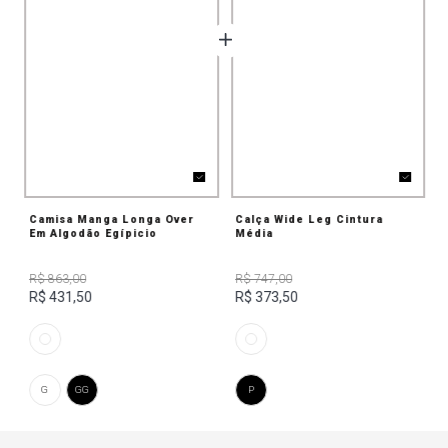
Camisa Manga Longa Over
Calça Wide Leg Cintura
Em Algodão Egípicio
Média
R$ 863,00
R$ 747,00
R$ 431,50
R$ 373,50
G
GG
P