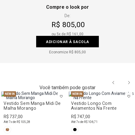
Compre o look por
De:
R$ 805,00
ou
5
x de
R$ 161,00
ADICIONAR À SACOLA
Economize
R$ 805,00
Você também pode gostar
NEW IN
NEW IN
Vestido Sem Manga Midi De
Vestido Longo Com
Malha Morango
Aviamentos Na Frente
R$ 737,00
R$ 747,00
Até
7
x de
R$ 105,28
Até
7
x de
R$ 106,71