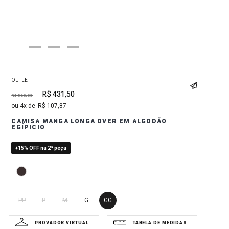
OUTLET
R$
431
,
50
R$
863
,
00
4
R$
107
,
87
CAMISA MANGA LONGA OVER EM ALGODÃO
EGÍPICIO
+15% OFF na 2ª peça
PP
P
M
G
GG