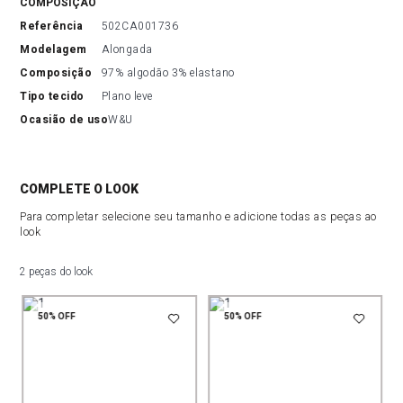
COMPOSIÇÃO
referência
502CA001736
modelagem
Alongada
composição
97% algodão 3% elastano
tipo tecido
Plano leve
ocasião de uso
W&U
COMPLETE O LOOK
Para completar selecione seu tamanho e adicione todas as peças ao
look
2 peças do look
50%
OFF
50%
OFF