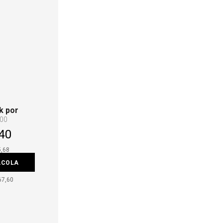
k por
,00
40
5,68
ACOLA
67,60