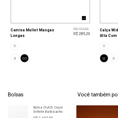
R$ 723,00
Camisa Mullet Mangas
Calça Wid
R$ 289,20
Longas
Alta Com
G
GG
M
G
Bolsas
Você também po
Bolsa Clutch Couro
Enfeite Barbicacho