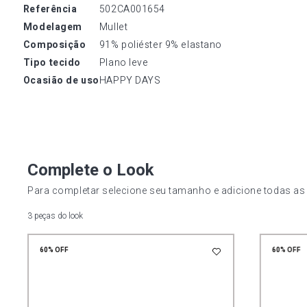
referência
502CA001654
modelagem
Mullet
composição
91% poliéster 9% elastano
tipo tecido
Plano leve
ocasião de uso
HAPPY DAYS
Complete o Look
Para completar selecione seu tamanho e adicione todas as
3 peças do look
60%
OFF
60%
OFF