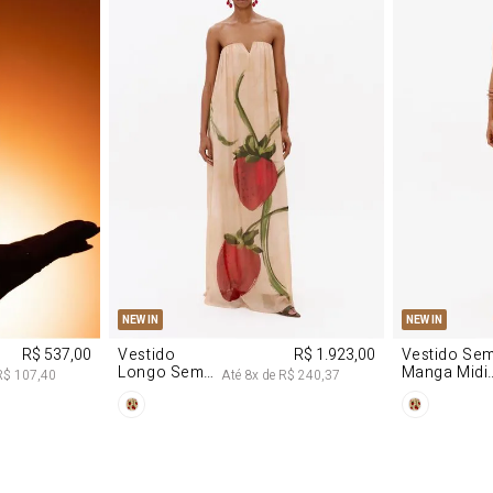
M
G
PP
P
NEW IN
NEW IN
R$ 537,00
Vestido
R$ 1.923,00
Vestido Se
Longo Sem
Manga Midi
R$ 107,40
Até
8
x de
R$ 240,37
Alças De
De Malha
Chiffon
Morango
Morango