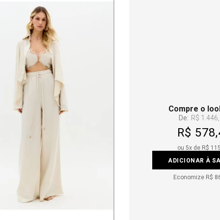
Compre o loo
De:
R$ 1.446
R$ 578,
ou
5
x de
R$ 11
ADICIONAR À S
Economize
R$ 8