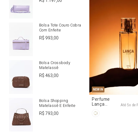
R$
1
.
197
,
00
Bolsa Tote Couro Cobra
Com Enfeite
R$
993
,
00
Bolsa Crossbody
Matelassê
R$
463
,
00
U
NEW IN
Perfume
Bolsa Shopping
Lança
Até
5
x de
Matelassê E Enfeite
Origine 50ml
R$
793
,
00