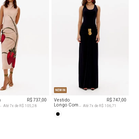
M
G
PP
P
M
G
NEW IN
m
R$ 737,00
Vestido
R$ 747,00
Longo Com
Até
7
x de
R$ 105,28
Até
7
x de
R$ 106,71
Aviamentos
Na Frente