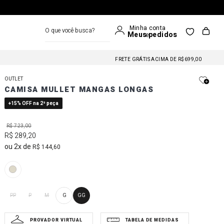
O que você busca?
FRETE GRÁTIS NAS COMPRAS A PARTIR DE R$699
FRETE GRÁTIS ACIMA DE R$699,00
FRETE GRÁTIS NAS COMPRAS A PARTIR DE R$699
OUTLET
FRETE GRÁTIS ACIMA DE R$699,00
CAMISA MULLET MANGAS LONGAS
FRETE GRÁTIS NAS COMPRAS A PARTIR DE R$699
+15% OFF na 2ª peça
R$
723
,
00
R$
289
,
20
2
R$
144
,
60
PP
P
M
G
GG