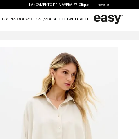
LANÇAMENTO PRIMAVERA 27. Clique e aproveite.
PERSONAL SHOPPER | garanta benefícios exclusivos. CONSULTAR >
TEGORIAS
BOLSAS E CALÇADOS
OUTLET
WE LOVE LP
FRETE GRÁTIS | a partir de R$ 699. APROVEITAR >
TERMOS MAIS BUSCADOS
OUTLET: ATÉ 65% OFF + 15 OFF NA 2ª PEÇA. Compre Agora >
1
º
vestido
LANÇAMENTO PRIMAVERA 27. Clique e aproveite.
2
º
bolsa
3
º
calca jeans
4
º
blusa
5
º
calca
6
º
bota
7
º
vestido curto
8
º
t shirt
9
º
saia
10
º
tenis