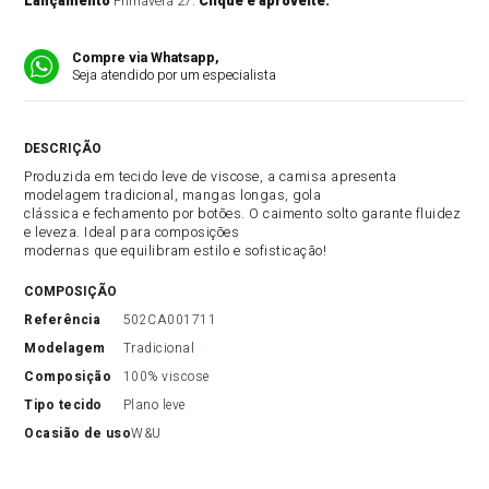
Lançamento
Primavera 27.
Clique e aproveite.
Compre via Whatsapp,
Seja atendido por um especialista
DESCRIÇÃO DO PRODUTO
Produzida em tecido leve de viscose, a camisa apresenta
modelagem tradicional, mangas longas, gola
clássica e fechamento por botões. O caimento solto garante fluidez
e leveza. Ideal para composições
modernas que equilibram estilo e sofisticação!
COMPOSIÇÃO
referência
502CA001711
modelagem
Tradicional
composição
100% viscose
tipo tecido
Plano leve
ocasião de uso
W&U