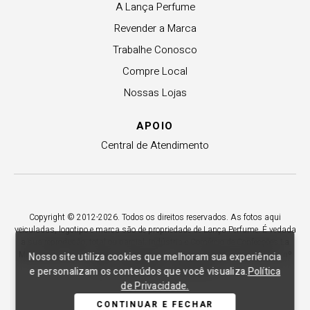
A Lança Perfume
Revender a Marca
Trabalhe Conosco
Compre Local
Nossas Lojas
APOIO
Central de Atendimento
Copyright © 2012-2026. Todos os direitos reservados. As fotos aqui
veiculadas, logotipo e marca são de propriedade de Lança Perfume. É vedada
a sua reprodução, total ou parcial. Indústria e Comércio de Confecções La
Moda LTDA - CNPJ 79.653.119/0009-70 – Acesso estadual Rio Maina, nº
Nosso site utiliza cookies que melhoram sua experiência
1925 - Vila Macarini - Criciúma/SC.
e personalizam os conteúdos que você visualiza.
Política
de Privacidade.
CONTINUAR E FECHAR