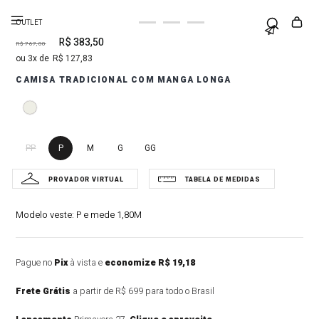
OUTLET
R$
383
,
50
R$
767
,
00
3
R$
127
,
83
CAMISA TRADICIONAL COM MANGA LONGA
PP
P
M
G
GG
Modelo veste:
P e mede 1,80M
Pague no
Pix
à vista e
economize R$ 19,18
Frete Grátis
a partir de R$ 699 para todo o Brasil