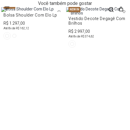
Você também pode gostar
NEW IN
NEW IN
Bolsa Shoulder Com Elo Lp
Vestido Decote Degagê Com
R$ 1.297,00
Brilhos
Até
8
x de
R$ 162,12
R$ 2.997,00
Até
8
x de
R$ 374,62