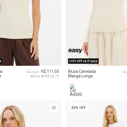
PP
PP
G
G
a
+15% OFF na 2ª peça
da
R$ 111,50
Blusa Canelada
R$ 223,00
R$ 
r
Manga Longa
Até
2
x de
R$ 55,75
55%
OFF