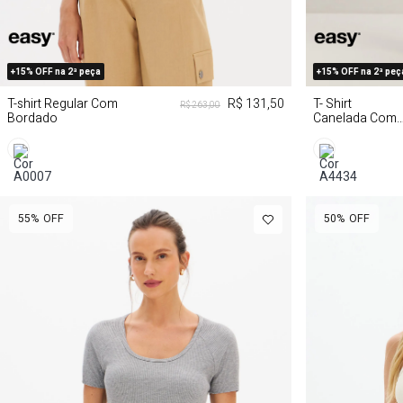
PP
P
M
G
P
+15% OFF na 2ª peça
+15% OFF na 2ª peç
T-shirt Regular Com
R$ 131,50
T- Shirt
R$ 263,00
Bordado
Canelada Com
Linho
55%
OFF
50%
OFF