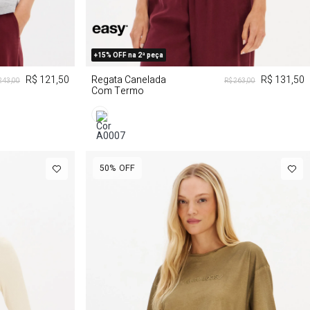
G
PP
P
G
GG
+15% OFF na 2ª peça
R$ 121,50
Regata Canelada
R$ 131,50
243,00
R$ 263,00
Com Termo
50%
OFF