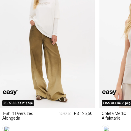
PP
P
M
G
PP
+15% OFF na 2ª peça
+15% OFF na 2ª peç
T-Shirt Oversized
R$ 126,50
Colete Médio
R$ 253,00
Alongada
Alfaiataria