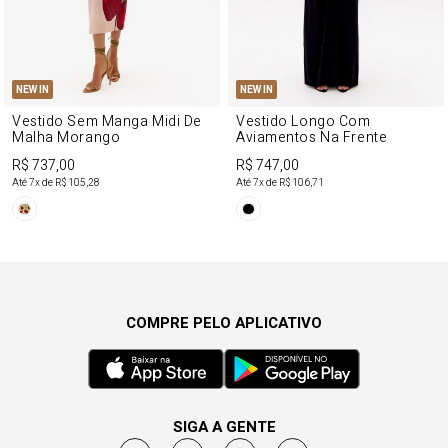
NEW IN
NEW IN
Vestido Sem Manga Midi De
Vestido Longo Com
Malha Morango
Aviamentos Na Frente
R$ 737,00
R$ 747,00
Até
7
x de
R$ 105,28
Até
7
x de
R$ 106,71
COMPRE PELO APLICATIVO
SIGA A GENTE