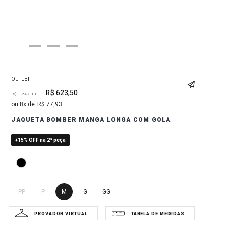
OUTLET
R$
623
,
50
R$
1
.
247
,
00
8
R$
77
,
93
JAQUETA BOMBER MANGA LONGA COM GOLA
+15% OFF na 2ª peça
PP
P
M
G
GG