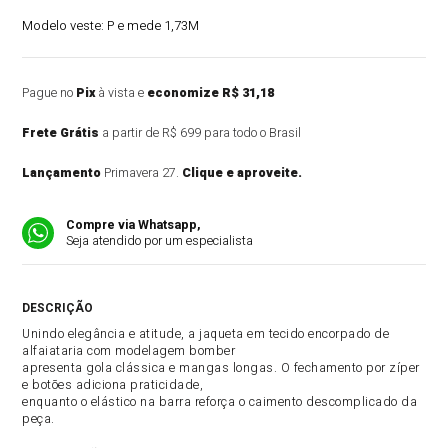
Modelo veste:
P e mede 1,73M
Pague no
Pix
à vista e
economize R$ 31,18
Frete Grátis
a partir de R$ 699 para todo o Brasil
Lançamento
Primavera 27.
Clique e aproveite.
Compre via Whatsapp,
Seja atendido por um especialista
DESCRIÇÃO DO PRODUTO
Unindo elegância e atitude, a jaqueta em tecido encorpado de
alfaiataria com modelagem bomber
apresenta gola clássica e mangas longas. O fechamento por zíper
e botões adiciona praticidade,
enquanto o elástico na barra reforça o caimento descomplicado da
peça.