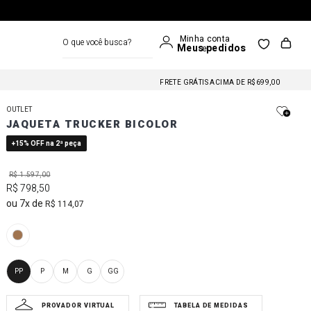
O que você busca?
FRETE GRÁTIS NAS COMPRAS A PARTIR DE R$699
FRETE GRÁTIS ACIMA DE R$699,00
FRETE GRÁTIS NAS COMPRAS A PARTIR DE R$699
OUTLET
FRETE GRÁTIS ACIMA DE R$699,00
JAQUETA TRUCKER BICOLOR
FRETE GRÁTIS NAS COMPRAS A PARTIR DE R$699
+15% OFF na 2ª peça
R$
1
.
597
,
00
R$
798
,
50
7
R$
114
,
07
PP
P
M
G
GG