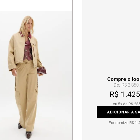
Compre o loo
De:
R$ 2.850
R$ 1.425
ou
5
x de
R$ 28
ADICIONAR À S
Economize
R$ 1.