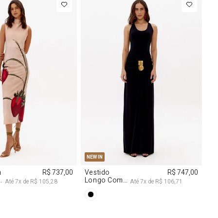
M
G
PP
P
M
G
NEW IN
m
R$ 737,00
Vestido
R$ 747,00
Longo Com
Até
7
x de
R$ 105,28
Até
7
x de
R$ 106,71
Aviamentos
Na Frente