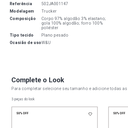
referência
502JA001147
modelagem
Trucker
composição
Corpo 97% algodão 3% elastano; 
gola 100% algodão; forro 100% 
poliéster
tipo tecido
Plano pesado
ocasião de uso
W&U
Complete o Look
Para completar selecione seu tamanho e adicione todas as
3 peças do look
50%
OFF
50%
OFF