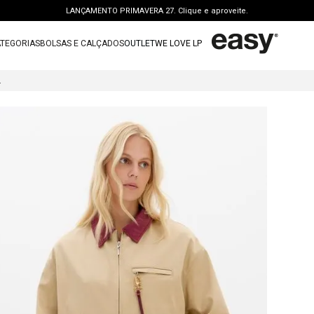
LANÇAMENTO PRIMAVERA 27. Clique e aproveite.
PERSONAL SHOPPER | garanta benefícios exclusivos. CONSULTAR >
TEGORIAS
BOLSAS E CALÇADOS
OUTLET
WE LOVE LP
FRETE GRÁTIS | a partir de R$ 699. APROVEITAR >
TERMOS MAIS BUSCADOS
OUTLET: ATÉ 65% OFF + 15 OFF NA 2ª PEÇA. Compre Agora >
 BICOLOR
1
º
vestido
LANÇAMENTO PRIMAVERA 27. Clique e aproveite.
2
º
bolsa
3
º
calca jeans
4
º
blusa
5
º
calca
6
º
bota
7
º
vestido curto
8
º
tenis
9
º
t shirt
10
º
saia