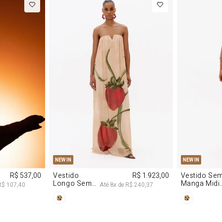
M
G
PP
P
NEW IN
NEW IN
R$ 537,00
Vestido
R$ 1.923,00
Vestido Se
Longo Sem
Manga Midi
R$ 107,40
Até
8
x de
R$ 240,37
Alças De
De Malha
Chiffon
Morango
Morango