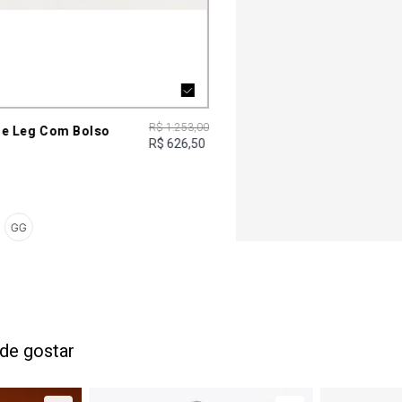
R$ 1.253,00
de Leg Com Bolso
R$ 626,50
GG
de gostar