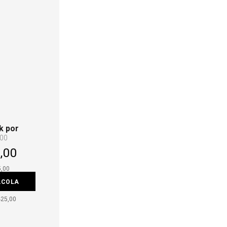
k por
,00
,00
5,00
ACOLA
425,00