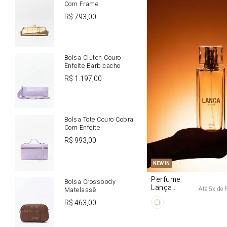
Com Frame
R$
793
,
00
Bolsa Clutch Couro
Enfeite Barbicacho
R$
1
.
197
,
00
Bolsa Tote Couro Cobra
Com Enfeite
R$
993
,
00
U
NEW IN
Perfume
Bolsa Crossbody
Lança
Até
5
x de
Matelassê
Origine 50ml
R$
463
,
00