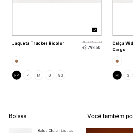
R$ 1.597,00
Jaqueta Trucker Bicolor
Calça Wi
R$ 798,50
Cargo
PP
P
M
G
GG
M
G
Bolsas
Você também po
Bolsa Clutch Listras