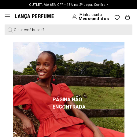
OUTLET: Até 65% OFF + 15% na 2ª peça. Confira >
O que você busca?
PÁGINA NÃO
ENCONTRADA