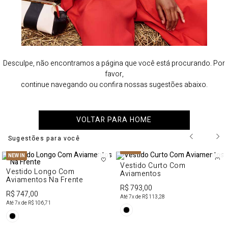
Desculpe, não encontramos a página que você está procurando. Por
favor,
continue navegando ou confira nossas sugestões abaixo.
VOLTAR PARA HOME
Sugestões para você
NEW IN
NEW IN
Vestido Curto Com
Vestido Longo Com
Aviamentos
Aviamentos Na Frente
R$ 793,00
R$ 747,00
Até
7
x de
R$ 113,28
Até
7
x de
R$ 106,71