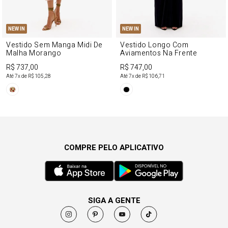
NEW IN
NEW IN
Vestido Sem Manga Midi De
Vestido Longo Com
Malha Morango
Aviamentos Na Frente
R$ 737,00
R$ 747,00
Até
7
x de
R$ 105,28
Até
7
x de
R$ 106,71
COMPRE PELO APLICATIVO
SIGA A GENTE