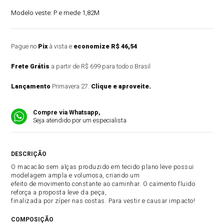
Modelo veste:
P e mede 1,82M
Pague no
Pix
à vista e
economize R$ 46,54
Frete Grátis
a partir de R$ 699 para todo o Brasil
Lançamento
Primavera 27.
Clique e aproveite.
Compre via Whatsapp,
Seja atendido por um especialista
DESCRIÇÃO DO PRODUTO
O macacão sem alças produzido em tecido plano leve possui
modelagem ampla e volumosa, criando um
efeito de movimento constante ao caminhar. O caimento fluido
reforça a proposta leve da peça,
finalizada por zíper nas costas. Para vestir e causar impacto!
COMPOSIÇÃO