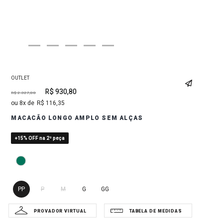
OUTLET
R$
930
,
80
R$
2
.
327
,
00
8
R$
116
,
35
MACACÃO LONGO AMPLO SEM ALÇAS
+15% OFF na 2ª peça
PP
P
M
G
GG