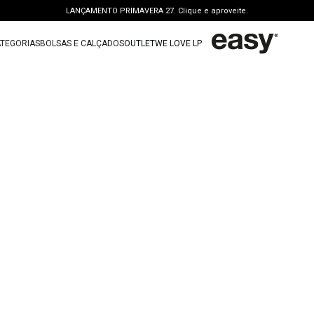
LANÇAMENTO PRIMAVERA 27. Clique e aproveite.
PERSONAL SHOPPER | garanta benefícios exclusivos. CONSULTAR >
TEGORIAS
BOLSAS E CALÇADOS
OUTLET
WE LOVE LP
FRETE GRÁTIS | a partir de R$ 699. APROVEITAR >
TERMOS MAIS BUSCADOS
OUTLET: ATÉ 65% OFF + 15 OFF NA 2ª PEÇA. Compre Agora >
1
º
vestido
LANÇAMENTO PRIMAVERA 27. Clique e aproveite.
2
º
bolsa
3
º
calca jeans
4
º
blusa
5
º
calca
6
º
vestido curto
7
º
bota
8
º
tenis
9
º
t shirt
10
º
saia