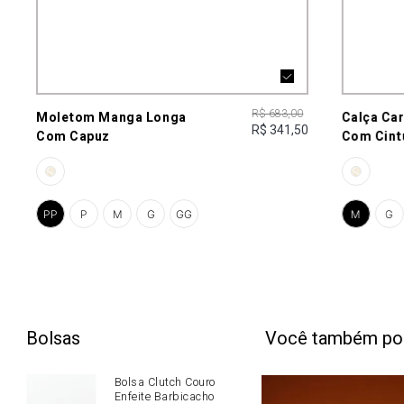
R$ 683,00
Moletom Manga Longa
Calça Ca
R$ 341,50
Com Capuz
Com Cint
PP
P
M
G
GG
M
G
Bolsas
Você também po
Bolsa Clutch Couro
Enfeite Barbicacho