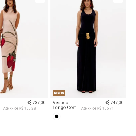
M
G
PP
P
M
G
NEW IN
m
R$ 737,00
Vestido
R$ 747,00
Longo Com
Até
7
x de
R$ 105,28
Até
7
x de
R$ 106,71
Aviamentos
Na Frente