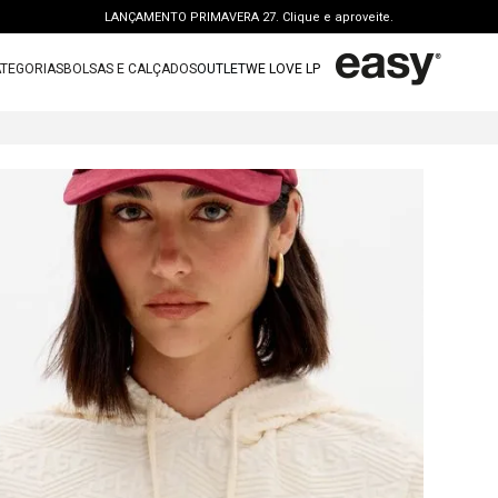
LANÇAMENTO PRIMAVERA 27. Clique e aproveite.
PERSONAL SHOPPER | garanta benefícios exclusivos. CONSULTAR >
TEGORIAS
BOLSAS E CALÇADOS
OUTLET
WE LOVE LP
FRETE GRÁTIS | a partir de R$ 699. APROVEITAR >
TERMOS MAIS BUSCADOS
OUTLET: ATÉ 65% OFF + 15 OFF NA 2ª PEÇA. Compre Agora >
 CAPUZ
1
º
vestido
LANÇAMENTO PRIMAVERA 27. Clique e aproveite.
2
º
bolsa
3
º
calca jeans
4
º
blusa
5
º
calca
6
º
bota
7
º
vestido curto
8
º
t shirt
9
º
saia
10
º
tenis