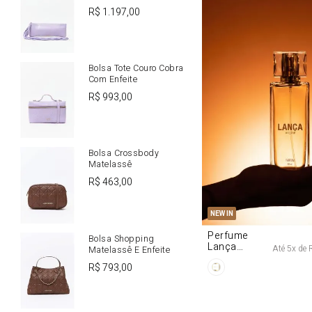
R$
1
.
197
,
00
Bolsa Tote Couro Cobra
Com Enfeite
R$
993
,
00
Bolsa Crossbody
Matelassê
R$
463
,
00
U
NEW IN
Perfume
Bolsa Shopping
Lança
Até
5
x de
Matelassê E Enfeite
Origine 50ml
R$
793
,
00