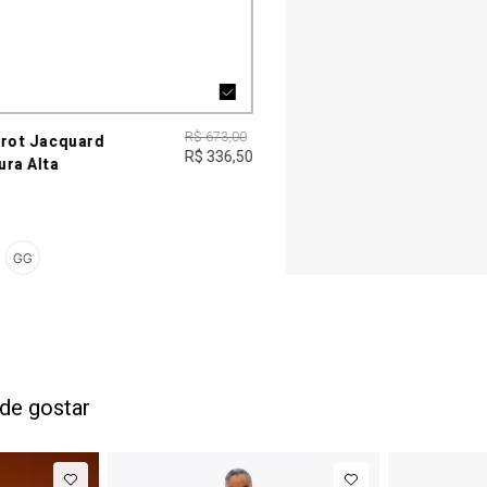
R$ 673,00
rrot Jacquard
R$ 336,50
ura Alta
GG
de gostar