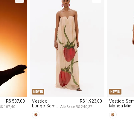
M
G
PP
P
NEW IN
NEW IN
R$ 537,00
Vestido
R$ 1.923,00
Vestido Se
Longo Sem
Manga Midi
R$ 107,40
Até
8
x de
R$ 240,37
Alças De
De Malha
Chiffon
Morango
Morango