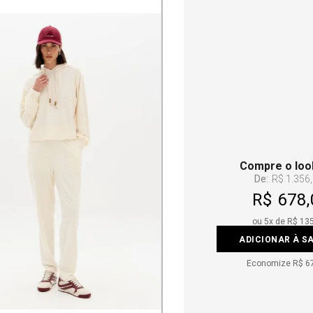
Compre o loo
De:
R$ 1.356
R$ 678,
ou
5
x de
R$ 13
ADICIONAR À S
Economize
R$ 6