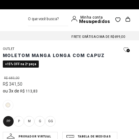
O que você busca?
FRETE GRÁTIS NAS COMPRAS A PARTIR DE R$699
FRETE GRÁTIS ACIMA DE R$699,00
FRETE GRÁTIS NAS COMPRAS A PARTIR DE R$699
OUTLET
FRETE GRÁTIS ACIMA DE R$699,00
MOLETOM MANGA LONGA COM CAPUZ
FRETE GRÁTIS NAS COMPRAS A PARTIR DE R$699
+15% OFF na 2ª peça
R$
683
,
00
R$
341
,
50
3
R$
113
,
83
PP
P
M
G
GG