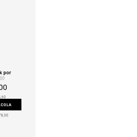
k por
,00
00
5,60
ACOLA
78,00