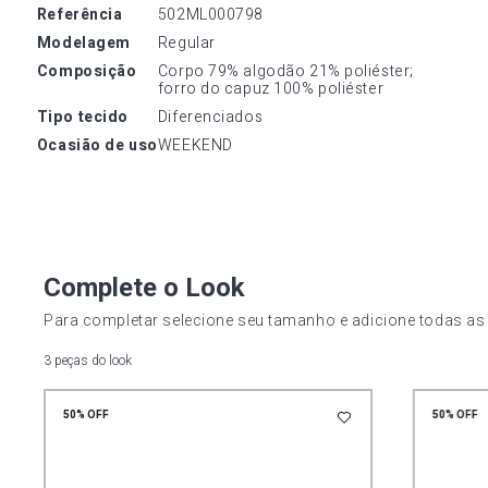
referência
502ML000798
modelagem
Regular
composição
Corpo 79% algodão 21% poliéster; 
forro do capuz 100% poliéster
tipo tecido
Diferenciados
ocasião de uso
WEEKEND
Complete o Look
Para completar selecione seu tamanho e adicione todas as
3 peças do look
50%
OFF
50%
OFF