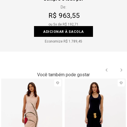
De:
R$ 963,55
ou
5
x de
R$ 192,71
ADICIONAR À SACOLA
Economize
R$ 1.789,45
Você também pode gostar