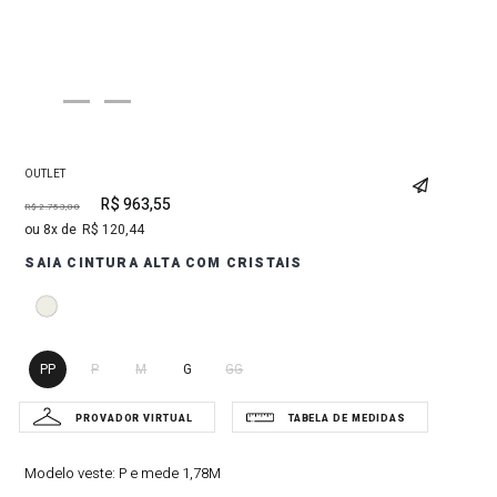
OUTLET
R$
963
,
55
R$
2
.
753
,
00
8
R$
120
,
44
SAIA CINTURA ALTA COM CRISTAIS
PP
P
M
G
GG
Modelo veste:
P e mede 1,78M