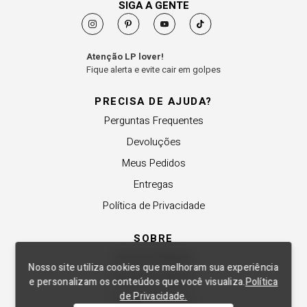
SIGA A GENTE
Atenção LP lover!
Fique alerta e evite cair em golpes
PRECISA DE AJUDA?
Perguntas Frequentes
Devoluções
Meus Pedidos
Entregas
Política de Privacidade
SOBRE
A Lança Perfume
Nosso site utiliza cookies que melhoram sua experiência
Revender a Marca
e personalizam os conteúdos que você visualiza.
Política
de Privacidade.
Trabalhe Conosco