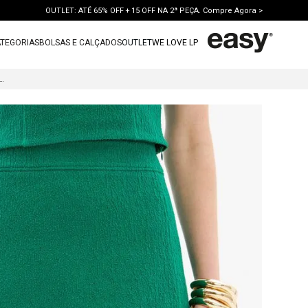
OUTLET: ATÉ 65% OFF + 15 OFF NA 2ª PEÇA. Compre Agora >
TEGORIAS
BOLSAS E CALÇADOS
OUTLET
WE LOVE LP
TERMOS MAIS BUSCADOS
RTA CINTURA ALTA TEXTURIZADA
1
º
vestido
2
º
bolsa
3
º
calca jeans
4
º
blusa
5
º
calca
6
º
vestido curto
7
º
bota
8
º
tenis
9
º
t shirt
10
º
saia