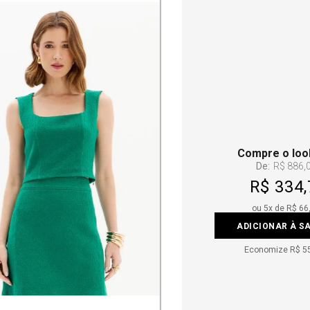
Compre o loo
De:
R$ 886,
R$ 334,
ou
5
x de
R$ 66
ADICIONAR À S
Economize
R$ 5