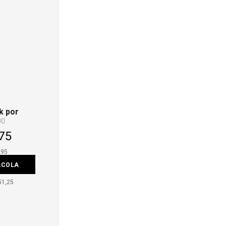
k por
00
75
,95
ACOLA
51,25