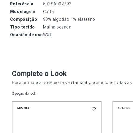
referência
502SA002792
modelagem
Curta
composição
99% algodão 1% elastano
tipo tecido
Malha pesada
ocasião de uso
W&U
Complete o Look
Para completar selecione seu tamanho e adicione todas as
3 peças do look
60%
OFF
65%
OFF