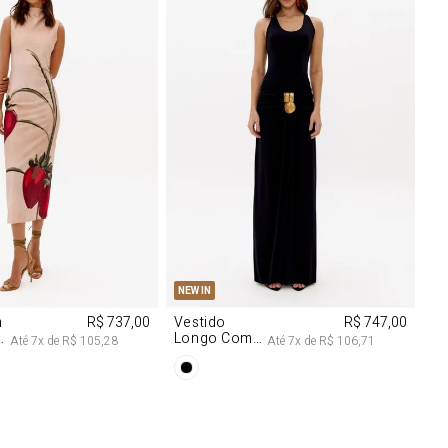
M
G
PP
P
M
G
NEW IN
m
R$ 737,00
Vestido
R$ 747,00
Longo Com
Até
7
x de
R$ 105,28
Até
7
x de
R$ 106,71
Aviamentos
Na Frente