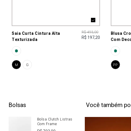
R$ 493,00
Saia Curta Cintura Alta
Blusa Cr
R$ 197,20
Texturizada
Com Deco
M
G
PP
Bolsas
Você também po
Bolsa Clutch Listras
Com Frame