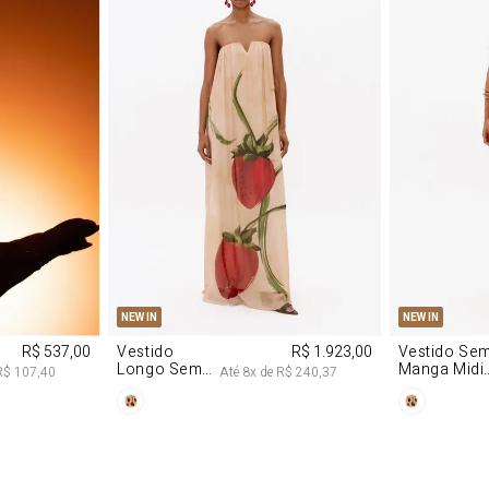
P
M
G
PP
P
NEW IN
NEW IN
R$ 537,00
Vestido
R$ 1.923,00
Vestido Se
Longo Sem
Manga Midi
R$ 107,40
Até
8
x de
R$ 240,37
Alças De
De Malha
Chiffon
Morango
Morango