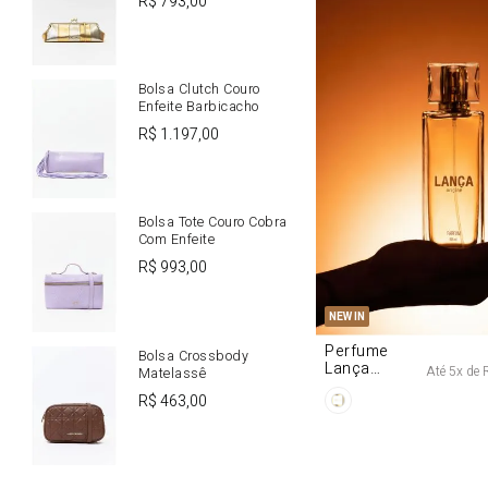
R$
793
,
00
Bolsa Clutch Couro
Enfeite Barbicacho
R$
1
.
197
,
00
Bolsa Tote Couro Cobra
Com Enfeite
R$
993
,
00
U
NEW IN
Perfume
Bolsa Crossbody
Lança
Até
5
x de
Matelassê
Origine 50ml
R$
463
,
00