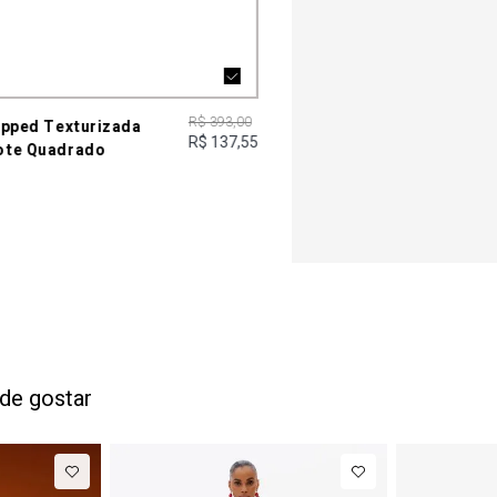
R$ 393,00
opped Texturizada
R$ 137,55
te Quadrado
de gostar