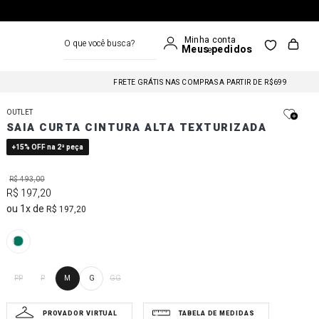
O que você busca?
FRETE GRÁTIS NAS COMPRAS A PARTIR DE R$699
FRETE GRÁTIS NAS COMPRAS A PARTIR DE R$699
OUTLET
SAIA CURTA CINTURA ALTA TEXTURIZADA
FRETE GRÁTIS NAS COMPRAS A PARTIR DE R$699
+15% OFF na 2ª peça
R$
493
,
00
R$
197
,
20
1
R$
197
,
20
PP
P
M
G
GG