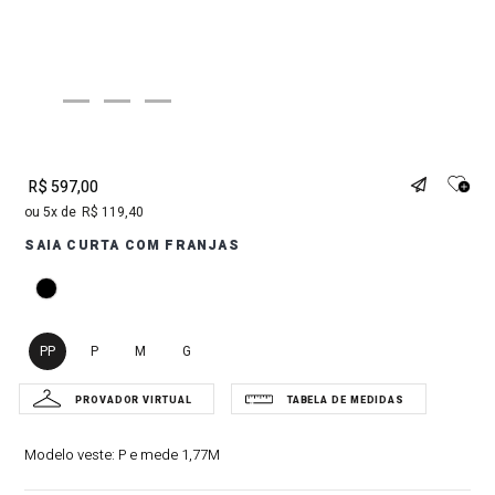
R$
597
,
00
5
R$
119
,
40
SAIA CURTA COM FRANJAS
PP
P
M
G
Modelo veste:
P e mede 1,77M