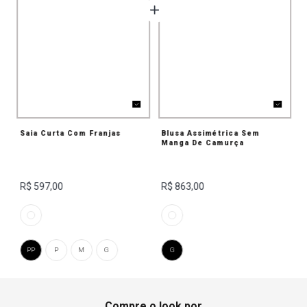
Saia Curta Com Franjas
Blusa Assimétrica Sem
Manga De Camurça
R$ 597,00
R$ 863,00
PP
P
M
G
G
Compre o look por