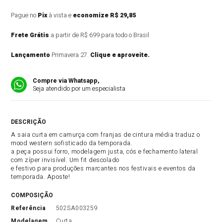
Pague no
Pix
à vista e
economize R$ 29,85
Frete Grátis
a partir de R$ 699 para todo o Brasil
Lançamento
Primavera 27.
Clique e aproveite.
Compre via Whatsapp,
Seja atendido por um especialista
DESCRIÇÃO DO PRODUTO
A saia curta em camurça com franjas de cintura média traduz o
mood western sofisticado da temporada.
a peça possui forro, modelagem justa, cós e fechamento lateral
com zíper invisível. Um fit descolado
e festivo para produções marcantes nos festivais e eventos da
temporada. Aposte!
COMPOSIÇÃO
referência
502SA003259
modelagem
Curta