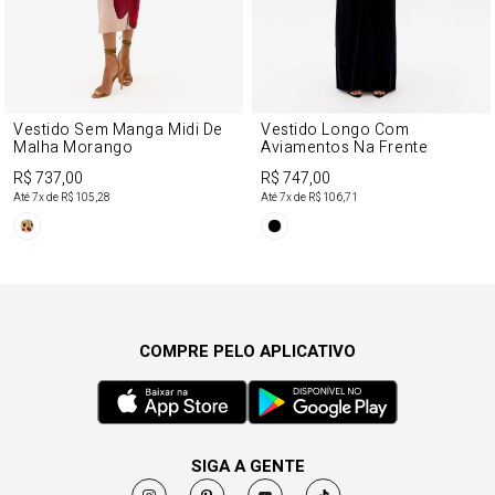
Vestido Sem Manga Midi De
Vestido Longo Com
Malha Morango
Aviamentos Na Frente
R$ 737,00
R$ 747,00
Até
7
x de
R$ 105,28
Até
7
x de
R$ 106,71
COMPRE PELO APLICATIVO
SIGA A GENTE