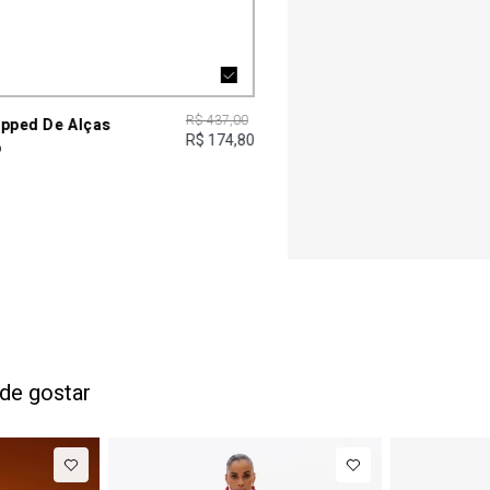
R$ 437,00
opped De Alças
R$ 174,80
o
de gostar