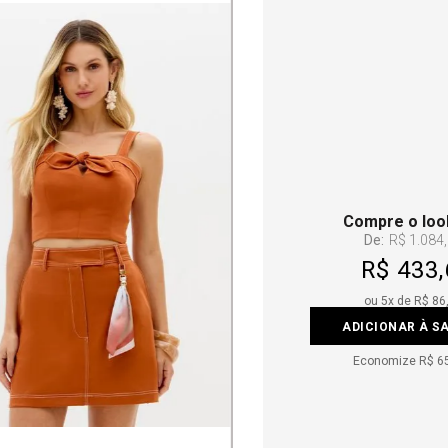
Compre o loo
De:
R$ 1.084
R$ 433,
ou
5
x de
R$ 86
ADICIONAR À S
Economize
R$ 6