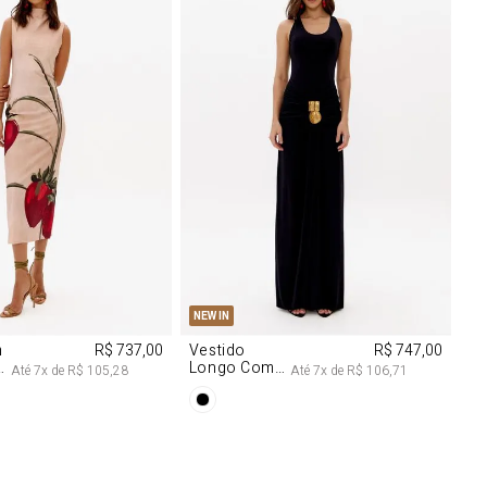
M
G
PP
P
M
G
NEW IN
m
R$ 737,00
Vestido
R$ 747,00
Longo Com
Até
7
x de
R$ 105,28
Até
7
x de
R$ 106,71
Aviamentos
Na Frente