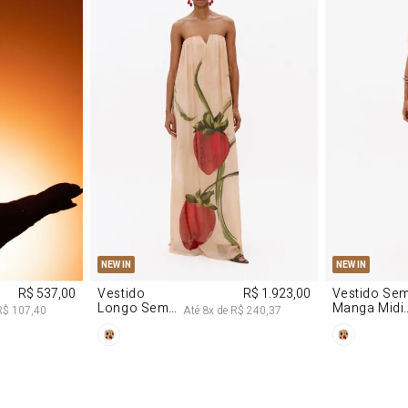
M
G
PP
P
NEW IN
NEW IN
R$ 537,00
Vestido
R$ 1.923,00
Vestido Se
Longo Sem
Manga Midi
R$ 107,40
Até
8
x de
R$ 240,37
Alças De
De Malha
Chiffon
Morango
Morango