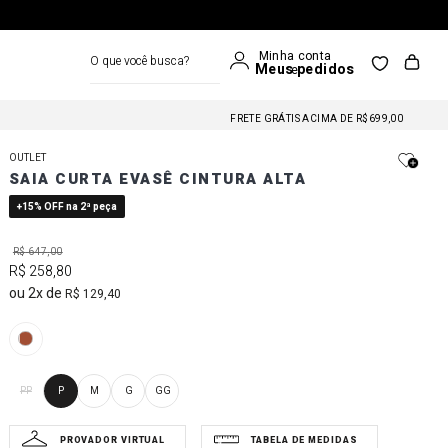
O que você busca?
FRETE GRÁTIS NAS COMPRAS A PARTIR DE R$699
FRETE GRÁTIS ACIMA DE R$699,00
FRETE GRÁTIS NAS COMPRAS A PARTIR DE R$699
OUTLET
FRETE GRÁTIS ACIMA DE R$699,00
SAIA CURTA EVASÊ CINTURA ALTA
FRETE GRÁTIS NAS COMPRAS A PARTIR DE R$699
+15% OFF na 2ª peça
R$
647
,
00
R$
258
,
80
2
R$
129
,
40
PP
P
M
G
GG