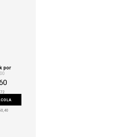
k por
,00
60
,72
ACOLA
50,40