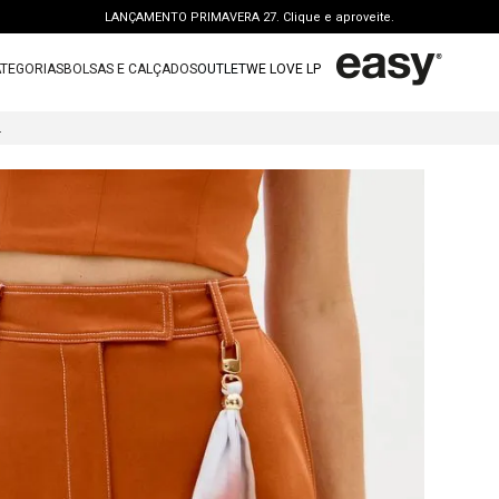
LANÇAMENTO PRIMAVERA 27. Clique e aproveite.
PERSONAL SHOPPER | garanta benefícios exclusivos. CONSULTAR >
TEGORIAS
BOLSAS E CALÇADOS
OUTLET
WE LOVE LP
FRETE GRÁTIS | a partir de R$ 699. APROVEITAR >
TERMOS MAIS BUSCADOS
OUTLET: ATÉ 65% OFF + 15 OFF NA 2ª PEÇA. Compre Agora >
TURA ALTA
1
º
vestido
LANÇAMENTO PRIMAVERA 27. Clique e aproveite.
2
º
bolsa
3
º
calca jeans
4
º
blusa
5
º
calca
6
º
bota
7
º
vestido curto
8
º
tenis
9
º
t shirt
10
º
saia