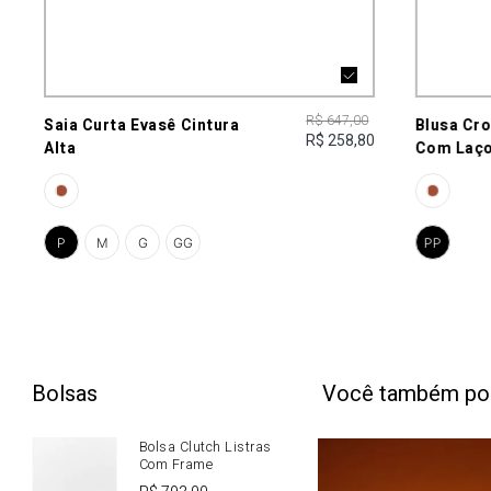
R$ 647,00
Saia Curta Evasê Cintura
Blusa Cr
R$ 258,80
Alta
Com Laç
P
M
G
GG
PP
Bolsas
Você também po
Bolsa Clutch Listras
Com Frame