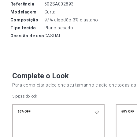
referência
502SA002893
modelagem
Curta
composição
97% algodão 3% elastano
tipo tecido
Plano pesado
ocasião de uso
CASUAL
Complete o Look
Para completar selecione seu tamanho e adicione todas as
3 peças do look
60%
OFF
60%
OFF