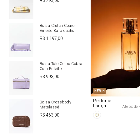
R$
793
,
00
Bolsa Clutch Couro
Enfeite Barbicacho
R$
1
.
197
,
00
Bolsa Tote Couro Cobra
Com Enfeite
R$
993
,
00
U
NEW IN
Perfume
Bolsa Crossbody
Lança
Até
5
x de
Matelassê
Origine 50ml
R$
463
,
00