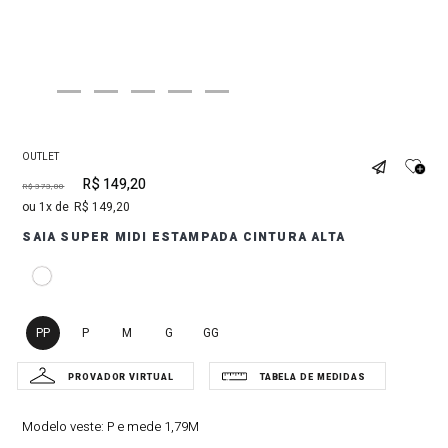
OUTLET
R$
149
,
20
R$
373
,
00
1
R$
149
,
20
SAIA SUPER MIDI ESTAMPADA CINTURA ALTA
PP
P
M
G
GG
Modelo veste:
P e mede 1,79M