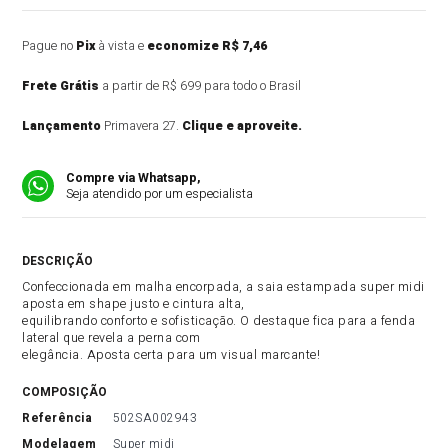
Pague no
Pix
à vista e
economize R$ 7,46
Frete Grátis
a partir de R$ 699 para todo o Brasil
Lançamento
Primavera 27.
Clique e aproveite.
Compre via Whatsapp,
Seja atendido por um especialista
DESCRIÇÃO DO PRODUTO
Confeccionada em malha encorpada, a saia estampada super midi
aposta em shape justo e cintura alta,
equilibrando conforto e sofisticação. O destaque fica para a fenda
lateral que revela a perna com
elegância. Aposta certa para um visual marcante!
COMPOSIÇÃO
referência
502SA002943
modelagem
Super midi