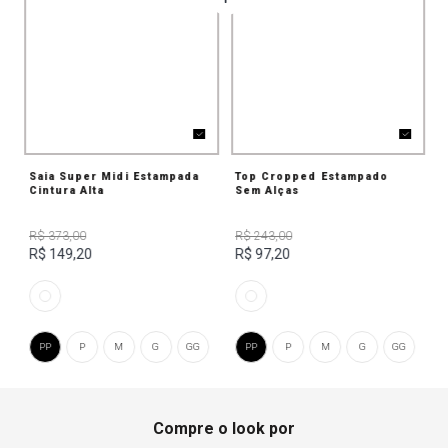
Saia Super Midi Estampada
Top Cropped Estampado
Cintura Alta
Sem Alças
R$ 373,00
R$ 243,00
R$ 149,20
R$ 97,20
PP
P
M
G
GG
PP
P
M
G
GG
Compre o look por