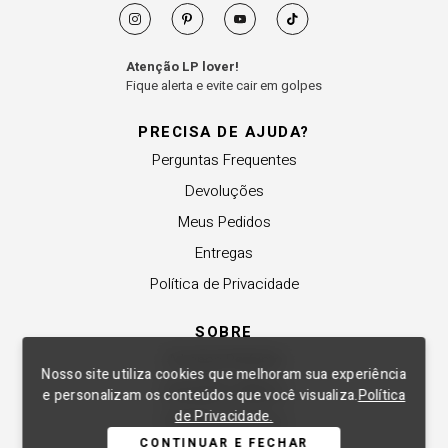
Atenção LP lover!
Fique alerta e evite cair em golpes
PRECISA DE AJUDA?
Perguntas Frequentes
Devoluções
Meus Pedidos
Entregas
Política de Privacidade
SOBRE
A Lança Perfume
Nosso site utiliza cookies que melhoram sua experiência
Revender a Marca
e personalizam os conteúdos que você visualiza.
Política
de Privacidade.
Trabalhe Conosco
CONTINUAR E FECHAR