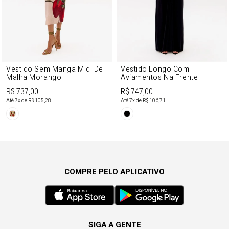
Vestido Sem Manga Midi De
Vestido Longo Com
Malha Morango
Aviamentos Na Frente
R$ 737,00
R$ 747,00
Até
7
x de
R$ 105,28
Até
7
x de
R$ 106,71
COMPRE PELO APLICATIVO
SIGA A GENTE