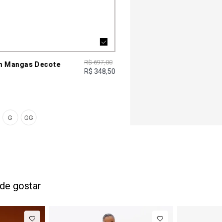
R$ 697,00
m Mangas Decote
R$ 348,50
o
G
GG
de gostar