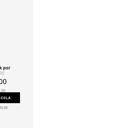
k por
,00
00
7,00
ACOLA
85,00