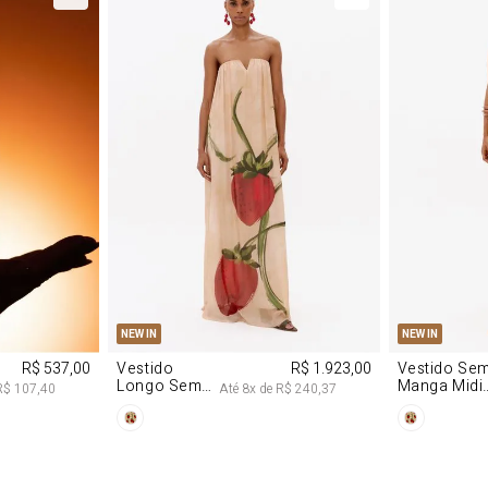
M
G
PP
P
NEW IN
NEW IN
R$ 537,00
Vestido
R$ 1.923,00
Vestido Se
Longo Sem
Manga Midi
R$ 107,40
Até
8
x de
R$ 240,37
Alças De
De Malha
Chiffon
Morango
Morango