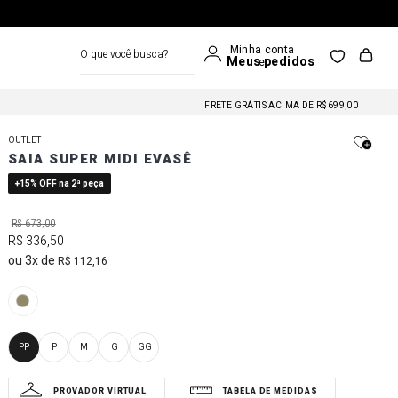
O que você busca?
FRETE GRÁTIS NAS COMPRAS A PARTIR DE R$699
FRETE GRÁTIS ACIMA DE R$699,00
FRETE GRÁTIS NAS COMPRAS A PARTIR DE R$699
OUTLET
FRETE GRÁTIS ACIMA DE R$699,00
SAIA SUPER MIDI EVASÊ
FRETE GRÁTIS NAS COMPRAS A PARTIR DE R$699
+15% OFF na 2ª peça
R$
673
,
00
R$
336
,
50
3
R$
112
,
16
PP
P
M
G
GG