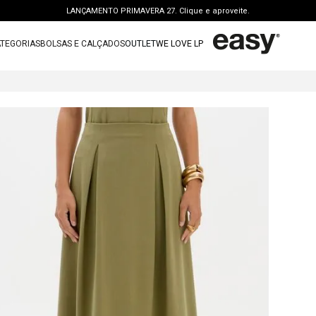
PERSONAL SHOPPER | garanta benefícios exclusivos. CONSULTAR >
FRETE GRÁTIS | a partir de R$ 699. APROVEITAR >
TEGORIAS
BOLSAS E CALÇADOS
OUTLET
WE LOVE LP
OUTLET: ATÉ 65% OFF + 15 OFF NA 2ª PEÇA. Compre Agora >
TERMOS MAIS BUSCADOS
LANÇAMENTO PRIMAVERA 27. Clique e aproveite.
1
º
vestido
2
º
bolsa
3
º
calca jeans
4
º
blusa
5
º
calca
6
º
vestido curto
7
º
bota
8
º
t shirt
9
º
regata
10
º
tenis