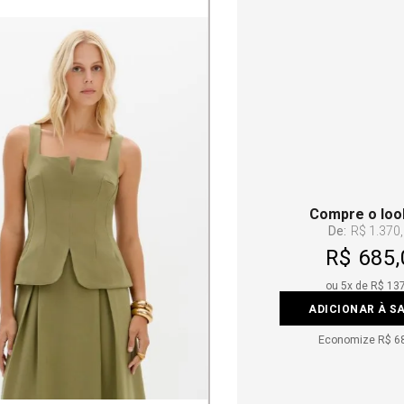
Compre o loo
De:
R$ 1.370
R$ 685,
ou
5
x de
R$ 13
ADICIONAR À S
Economize
R$ 6