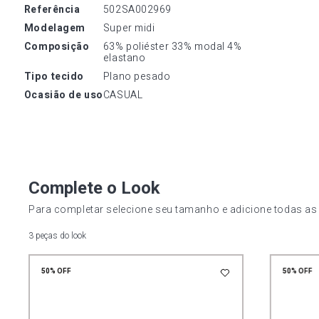
referência
502SA002969
modelagem
Super midi
composição
63% poliéster 33% modal 4% 
elastano
tipo tecido
Plano pesado
ocasião de uso
CASUAL
Complete o Look
Para completar selecione seu tamanho e adicione todas as
3 peças do look
50%
OFF
50%
OFF