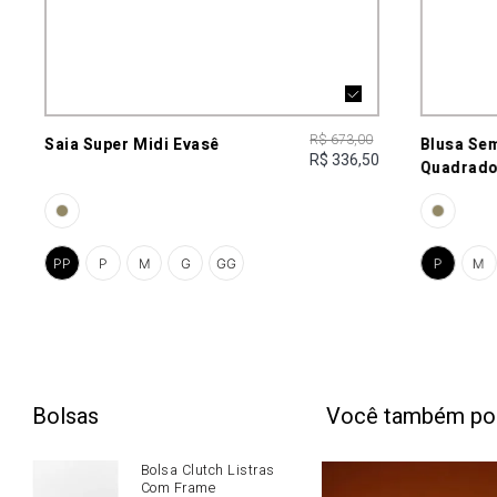
R$ 673,00
Saia Super Midi Evasê
Blusa Se
R$ 336,50
Quadrad
PP
P
M
G
GG
P
M
Bolsas
Você também po
Bolsa Clutch Listras
Com Frame