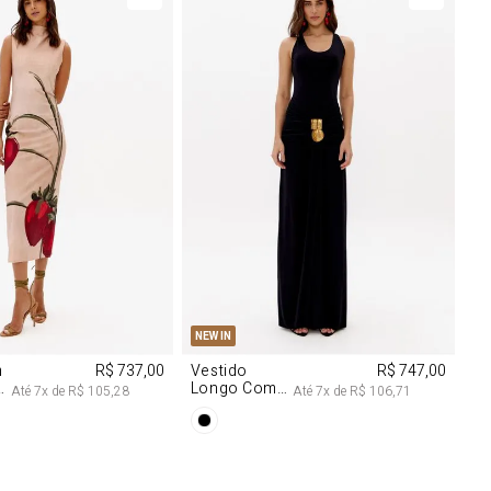
M
G
PP
P
M
G
NEW IN
m
R$ 737,00
Vestido
R$ 747,00
Longo Com
Até
7
x de
R$ 105,28
Até
7
x de
R$ 106,71
Aviamentos
Na Frente