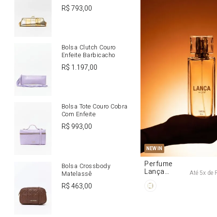
R$
793
,
00
Bolsa Clutch Couro
Enfeite Barbicacho
R$
1
.
197
,
00
Bolsa Tote Couro Cobra
Com Enfeite
R$
993
,
00
U
NEW IN
Perfume
Bolsa Crossbody
Lança
Até
5
x de
Matelassê
Origine 50ml
R$
463
,
00