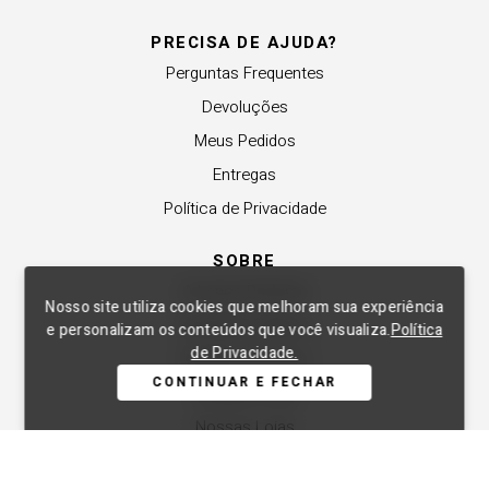
PRECISA DE AJUDA?
Perguntas Frequentes
Devoluções
Meus Pedidos
Entregas
Política de Privacidade
SOBRE
A Lança Perfume
Nosso site utiliza cookies que melhoram sua experiência
Revender a Marca
e personalizam os conteúdos que você visualiza.
Política
de Privacidade.
Trabalhe Conosco
CONTINUAR E FECHAR
Compre Local
Nossas Lojas
APOIO