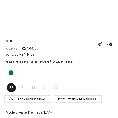
OUTLET
R$
144
,
55
R$
413
,
00
1
R$
144
,
55
SAIA SUPER MIDI EVASÊ CANELADA
PP
P
M
G
GG
Modelo veste:
P e mede 1,77M