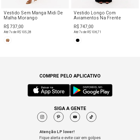
Vestido Sem Manga Midi De
Vestido Longo Com
Malha Morango
Aviamentos Na Frente
R$ 737,00
R$ 747,00
Até
7
x de
R$ 105,28
Até
7
x de
R$ 106,71
COMPRE PELO APLICATIVO
SIGA A GENTE
Atenção LP lover!
Fique alerta e evite cair em golpes