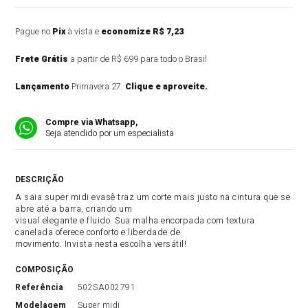
Pague no
Pix
à vista e
economize R$ 7,23
Frete Grátis
a partir de R$ 699 para todo o Brasil
Lançamento
Primavera 27.
Clique e aproveite.
Compre via Whatsapp,
Seja atendido por um especialista
DESCRIÇÃO DO PRODUTO
A saia super midi evasê traz um corte mais justo na cintura que se
abre até a barra, criando um
visual elegante e fluido. Sua malha encorpada com textura
canelada oferece conforto e liberdade de
movimento. Invista nesta escolha versátil!
COMPOSIÇÃO
referência
502SA002791
modelagem
Super midi