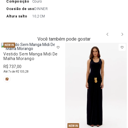
composição
Couro
ocasião de uso
DINNER
altura salto
10,2CM
Você também pode gostar
NEW IN
Vestido Sem Manga Midi De
Malha Morango
R$ 737,00
Até
7
x de
R$ 105,28
NEW IN