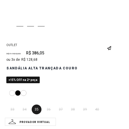
OUTLET
R$
386
,
05
R$
1
.
103
,
00
3
R$
128
,
68
SANDÁLIA ALTA TRANÇADA COURO
+15% OFF na 2ª peça
33
34
35
36
37
38
39
40