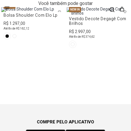
Você também pode gostar
NEW IN
NEW IN
Bolsa Shoulder Com Elo Lp
Vestido Decote Degagê Com
R$ 1.297,00
Brilhos
Até
8
x de
R$ 162,12
R$ 2.997,00
Até
8
x de
R$ 374,62
COMPRE PELO APLICATIVO