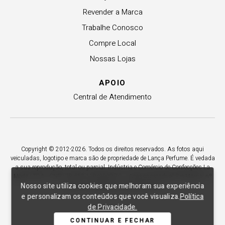
Revender a Marca
Trabalhe Conosco
Compre Local
Nossas Lojas
APOIO
Central de Atendimento
Copyright © 2012-2026. Todos os direitos reservados. As fotos aqui
veiculadas, logotipo e marca são de propriedade de Lança Perfume. É vedada
a sua reprodução, total ou parcial. Indústria e Comércio de Confecções La
Moda LTDA - CNPJ 79.653.119/0009-70 – Acesso estadual Rio Maina, nº
Nosso site utiliza cookies que melhoram sua experiência
1925 - Vila Macarini - Criciúma/SC.
e personalizam os conteúdos que você visualiza.
Política
de Privacidade.
CONTINUAR E FECHAR