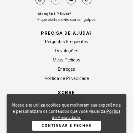
Atenção LP lover!
Fique alerta e evite cair em golpes
PRECISA DE AJUDA?
Perguntas Frequentes
Devoluções
Meus Pedidos
Entregas
Política de Privacidade
SOBRE
A Lança Perfume
Nosso site utiliza cookies que melhoram sua experiência
Revender a Marca
e personalizam os conteúdos que você visualiza.
Política
de Privacidade.
Trabalhe Conosco
CONTINUAR E FECHAR
Compre Local