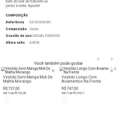
bem do look de trabalho ao
jantar à noite. Aposte!
COMPOSIÇÃO
referência
537SC000381
composição
Couro
ocasião de uso
CASUAL FASHION
altura salto
6,8CM
Você também pode gostar
Vestido Sem Manga Midi De
Vestido Longo Com
Malha Morango
Aviamentos Na Frente
R$ 737,00
R$ 747,00
Até
7
x de
R$ 105,28
Até
7
x de
R$ 106,71