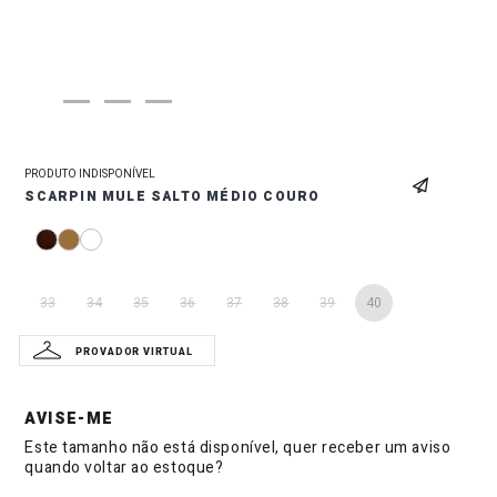
PRODUTO INDISPONÍVEL
SCARPIN MULE SALTO MÉDIO COURO
33
34
35
36
37
38
39
40