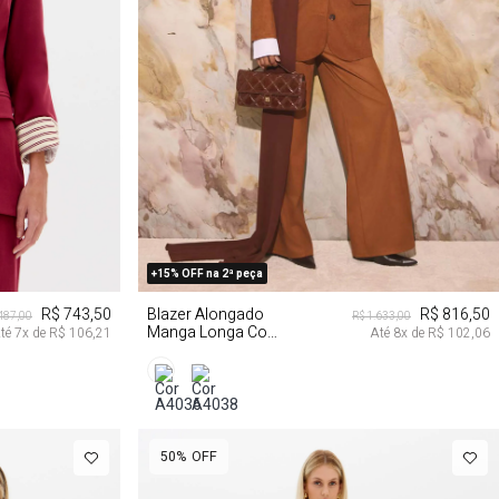
M
G
GG
+15% OFF na 2ª peça
R$ 743,50
Blazer Alongado
R$ 816,50
.487,00
R$ 1.633,00
Manga Longa Com
té
7
x de
R$ 106,21
Até
8
x de
R$ 102,06
Botões
50%
OFF