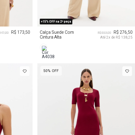
G
PP
P
M
G
+15% OFF na 2ª peça
R$ 173,50
Calça Suede Com
R$ 276,50
347,00
R$ 553,00
Cintura Alta
Até
2
x de
R$ 138,25
50%
OFF