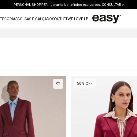
FRETE GRÁTIS | a partir de R$ 699. APROVEITAR >
OUTLET: ATÉ 65% OFF + 15 OFF NA 2ª PEÇA. Compre Agora >
TEGORIAS
BOLSAS E CALÇADOS
OUTLET
WE LOVE LP
LANÇAMENTO PRIMAVERA 27. Clique e aproveite.
TERMOS MAIS BUSCADOS
1
º
vestido
2
º
bolsa
3
º
calca jeans
4
º
blusa
5
º
calca
50%
OFF
6
º
bota
7
º
vestido curto
8
º
tenis
9
º
t shirt
10
º
saia