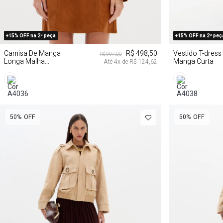
P
M
G
GG
PP
+15% OFF na 2ª peça
+15% OFF na 2ª peç
Camisa De Manga
R$ 498,50
Vestido T-dress
R$ 997,00
Longa Malha
Manga Curta
Até
4
x de
R$ 124,62
Suede
50%
OFF
50%
OFF