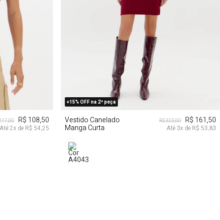
PP
P
+15% OFF na 2ª peça
R$ 108,50
Vestido Canelado
R$ 161,50
217,00
R$ 323,00
Manga Curta
Até
2
x de
R$ 54,25
Até
3
x de
R$ 53,83