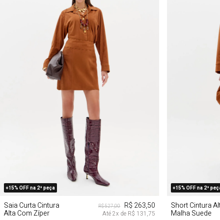
PP
P
M
G
PP
+15% OFF na 2ª peça
+15% OFF na 2ª peç
Saia Curta Cintura
R$ 263,50
Short Cintura Al
R$ 527,00
Alta Com Zíper
Malha Suede
Até
2
x de
R$ 131,75