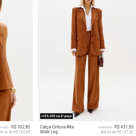
G
PP
P
M
G
+15% OFF na 2ª peça
R$ 302,85
Calça Cintura Alta
R$ 431,50
673,00
R$ 863,00
Wide Leg
té
3
x de
R$ 100,95
Até
4
x de
R$ 107,87