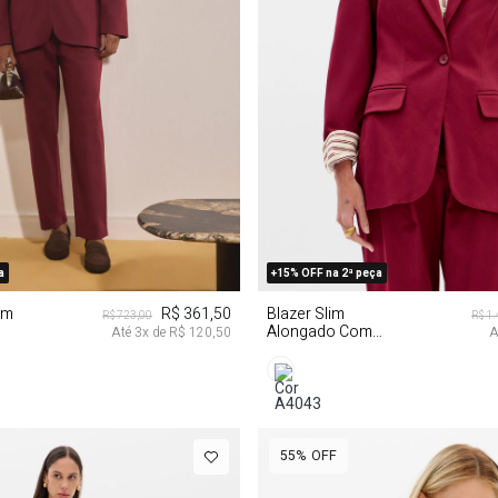
P
M
G
GG
a
+15% OFF na 2ª peça
om
R$ 361,50
Blazer Slim
R$ 723,00
R$ 1
Alongado Com
Até
3
x de
R$ 120,50
A
Lapelas
55%
OFF