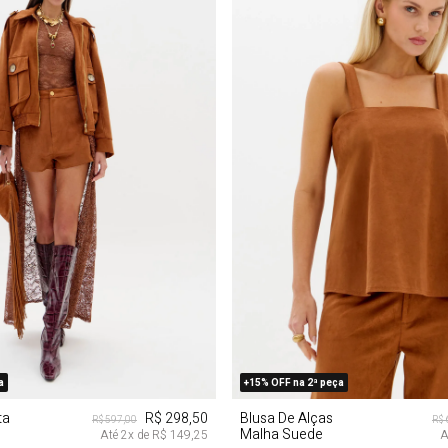
P
M
G
PP
P
M
a
+15% OFF na 2ª peça
ta
R$ 298,50
Blusa De Alças
R$ 597,00
R$ 
Malha Suede
Até
2
x de
R$ 149,25
A