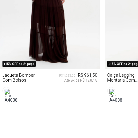
G
GG
PP
+15% OFF na 2ª peça
+15% OFF na 2ª peç
Jaqueta Bomber
R$ 961,50
Calça Legging
R$ 1.923,00
Com Bolsos
Montaria Com
Até
8
x de
R$ 120,18
Cintura Alta