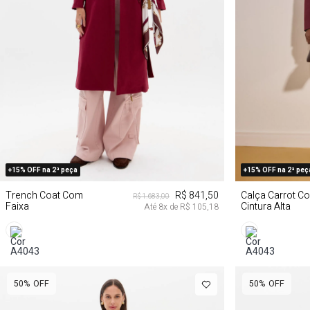
P
M
G
GG
PP
+15% OFF na 2ª peça
+15% OFF na 2ª peç
Trench Coat Com
R$ 841,50
Calça Carrot C
R$ 1.683,00
Faixa
Cintura Alta
Até
8
x de
R$ 105,18
50%
OFF
50%
OFF