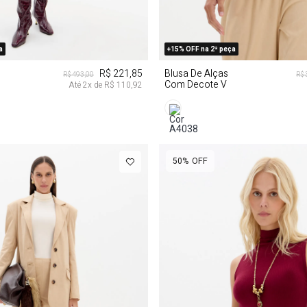
P
M
G
PP
P
M
a
+15% OFF na 2ª peça
R$ 221,85
Blusa De Alças
R$ 493,00
R$ 
Com Decote V
Até
2
x de
R$ 110,92
50%
OFF