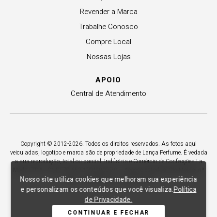
Revender a Marca
Trabalhe Conosco
Compre Local
Nossas Lojas
APOIO
Central de Atendimento
Copyright © 2012-2026. Todos os direitos reservados. As fotos aqui
veiculadas, logotipo e marca são de propriedade de Lança Perfume. É vedada
a sua reprodução, total ou parcial. Indústria e Comércio de Confecções La
Moda LTDA - CNPJ 79.653.119/0009-70 – Acesso estadual Rio Maina, nº
Nosso site utiliza cookies que melhoram sua experiência
1925 - Vila Macarini - Criciúma/SC.
e personalizam os conteúdos que você visualiza.
Política
de Privacidade.
CONTINUAR E FECHAR