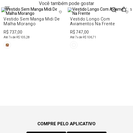
Você também pode gostar
Vestido Sem Manga Midi De
Vestido Longo Com
Malha Morango
Aviamentos Na Frente
R$ 737,00
R$ 747,00
Até
7
x de
R$ 105,28
Até
7
x de
R$ 106,71
COMPRE PELO APLICATIVO