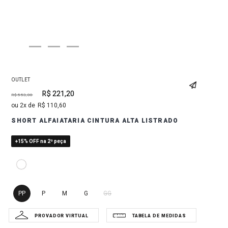
OUTLET
R$
221
,
20
R$
553
,
00
2
R$
110
,
60
SHORT ALFAIATARIA CINTURA ALTA LISTRADO
+15% OFF na 2ª peça
PP
P
M
G
GG