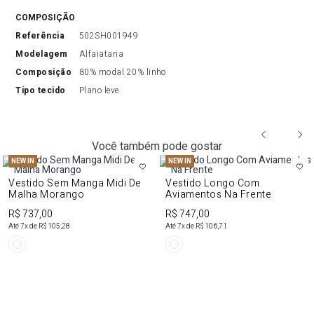
COMPOSIÇÃO
referência
502SH001949
modelagem
Alfaiataria
composição
80% modal 20% linho
tipo tecido
Plano leve
Você também pode gostar
NEW IN
NEW IN
Vestido Sem Manga Midi De
Vestido Longo Com
Malha Morango
Aviamentos Na Frente
R$ 737,00
R$ 747,00
Até
7
x de
R$ 105,28
Até
7
x de
R$ 106,71