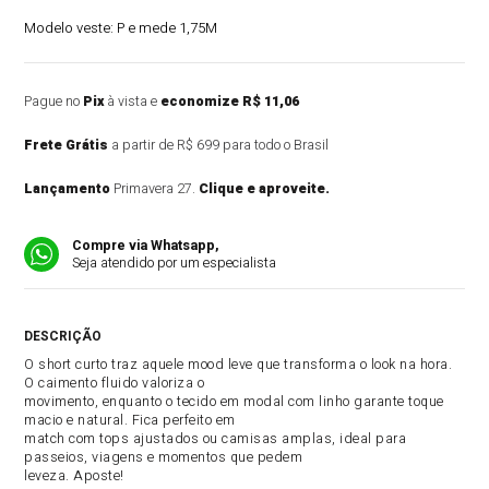
Modelo veste:
P e mede 1,75M
Pague no
Pix
à vista e
economize R$ 11,06
Frete Grátis
a partir de R$ 699 para todo o Brasil
Lançamento
Primavera 27.
Clique e aproveite.
Compre via Whatsapp,
Seja atendido por um especialista
DESCRIÇÃO DO PRODUTO
O short curto traz aquele mood leve que transforma o look na hora.
O caimento fluido valoriza o
movimento, enquanto o tecido em modal com linho garante toque
macio e natural. Fica perfeito em
match com tops ajustados ou camisas amplas, ideal para
passeios, viagens e momentos que pedem
leveza. Aposte!